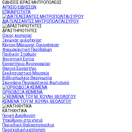
ΕΙΔΗΣΕΙΣ ΙΕΡΑΣ ΜΗΤΡΟΠΟΛΕΩΣ
ΑΡΧΕΙΟ ΕΙΔΗΣΕΩΝ
ΕΠΙΚΑΙΡΟΤΗΤΑ
ΔΙΑΤΕΛΕΣΑΝΤΕΣ ΜΗΤΡΟΠΟΛΙΤΑΙ ΣΥΡΟΥ
ΔΡΑΣΤΗΡΙΟΤΗΤΕΣ
Οίκος ευγηρίας
Ξενώνας φιλοξενίας
Κέντρο Μέριμνας Οικογένειας
Φαρμακευτική Περίθαλψη
Παιδικός Σταθμός
Φοιτητική Εστία
Εργαστήριο Αγιογραφίας
Θερινό Εργαστήρι
Εκκλησιαστικό Μουσείο
Βιβλιοπωλείο Θεογνωσία
Σεμινάριο Πειραματικού Φωτισμού
ΟΡΘΟΔΟΞΑ ΚΕΙΜΕΝΑ
ΚΕΙΜΕΝΑ ΤΟΥ Μ. ΧΟΥΛΗ, ΘΕΟΛΟΓΟΥ
ΚΑΤΗΧΗΤΙΚΑ
Γενική Διεύθυνση
Υπεύθυνοι στα νησιά
Περιοδικό Θαλασσοπούλια
Προσχολική κατήχηση