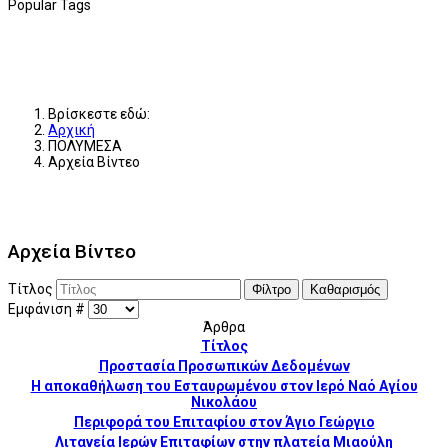
Popular Tags
Βρίσκεστε εδώ:
Αρχική
ΠΟΛΥΜΕΣΑ
Αρχεία Βίντεο
Αρχεία Βίντεο
Τίτλος
Φίλτρο
Καθαρισμός
Εμφάνιση #
Άρθρα
Τίτλος
Προστασία Προσωπικών Δεδομένων
Η αποκαθήλωση του Εσταυρωμένου στον Ιερό Ναό Aγίου
Νικολάου
Περιφορά του Επιταφίου στον Άγιο Γεώργιο
Λιτανεία Ιερών Επιταφίων στην πλατεία Μιαούλη