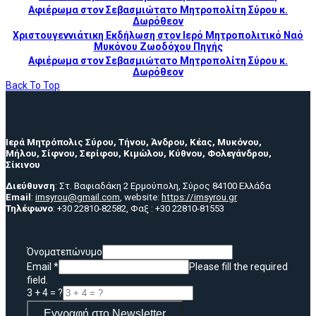
Αφιέρωμα στον Σεβασμιώτατο Μητροπολίτη Σύρου κ.
Δωρόθεον
Χριστουγεννιάτικη Εκδήλωση στον Ιερό Μητροπολιτικό Ναό
Μυκόνου Ζωοδόχου Πηγής
Αφιέρωμα στον Σεβασμιώτατο Μητροπολίτη Σύρου κ.
Δωρόθεον
Back To Top
Ιερά Μητρόπολις Σύρου, Τήνου, Άνδρου, Κέας, Μυκόνου,
Μήλου, Σίφνου, Σερίφου, Κιμώλου, Κύθνου, Φολεγάνδρου,
Σίκινου
Διεύθυνση
: Στ. Βαφιαδάκη 2 Ερμούπολη, Σύρος 84100 Ελλάδα
Email
:
imsyrou@gmail.com
, website:
https://imsyrou.gr
Τηλέφωνο
: +30 22810-82582, Φαξ : +30 22810-81553
Όνοματεπώνυμο
Email
*
Please fill the required
field.
3 + 4 = ?
Εγγραφή στο Newsletter