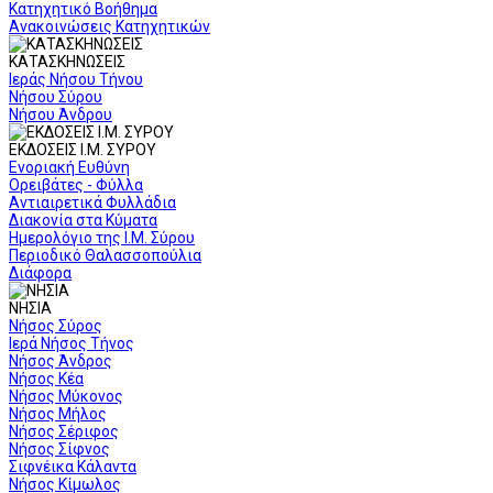
Κατηχητικό Βοήθημα
Ανακοινώσεις Κατηχητικών
ΚΑΤΑΣΚΗΝΩΣΕΙΣ
Ιεράς Νήσου Τήνου
Νήσου Σύρου
Νήσου Άνδρου
ΕΚΔΟΣΕΙΣ Ι.Μ. ΣΥΡΟΥ
Ενοριακή Ευθύνη
Ορειβάτες - Φύλλα
Αντιαιρετικά Φυλλάδια
Διακονία στα Κύματα
Ημερολόγιο της Ι.Μ. Σύρου
Περιοδικό Θαλασσοπούλια
Διάφορα
ΝΗΣΙΑ
Νήσος Σύρος
Ιερά Νήσος Τήνος
Νήσος Άνδρος
Νήσος Κέα
Νήσος Μύκονος
Νήσος Μήλος
Νήσος Σέριφος
Νήσος Σίφνος
Σιφνέικα Κάλαντα
Νήσος Κίμωλος