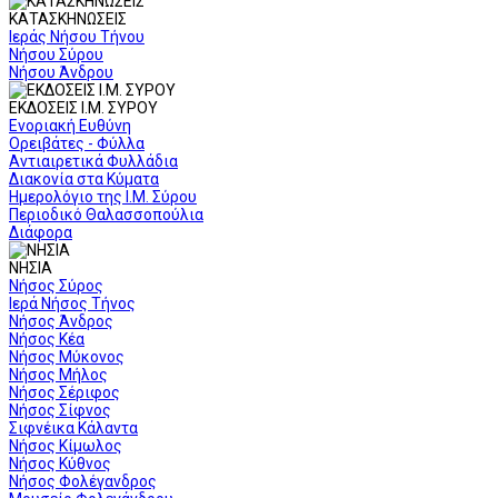
ΚΑΤΑΣΚΗΝΩΣΕΙΣ
Ιεράς Νήσου Τήνου
Νήσου Σύρου
Νήσου Άνδρου
ΕΚΔΟΣΕΙΣ Ι.Μ. ΣΥΡΟΥ
Ενοριακή Ευθύνη
Ορειβάτες - Φύλλα
Αντιαιρετικά Φυλλάδια
Διακονία στα Κύματα
Ημερολόγιο της Ι.Μ. Σύρου
Περιοδικό Θαλασσοπούλια
Διάφορα
ΝΗΣΙΑ
Νήσος Σύρος
Ιερά Νήσος Τήνος
Νήσος Άνδρος
Νήσος Κέα
Νήσος Μύκονος
Νήσος Μήλος
Νήσος Σέριφος
Νήσος Σίφνος
Σιφνέικα Κάλαντα
Νήσος Κίμωλος
Νήσος Κύθνος
Νήσος Φολέγανδρος