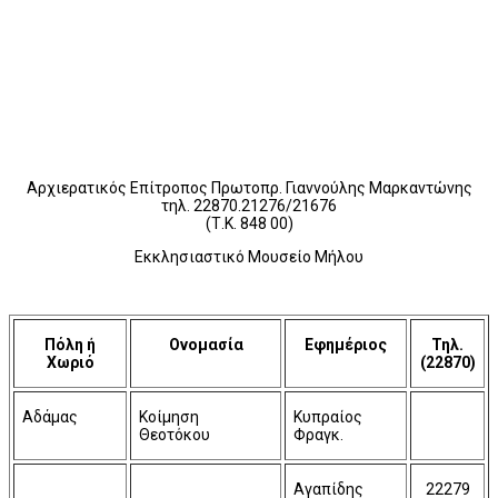
Αρχιερατικός Επίτροπος Πρωτοπρ. Γιαννούλης Μαρκαντώνης
τηλ. 22870.21276/21676
(Τ.Κ. 848 00)
Εκκλησιαστικό Μουσείο Μήλου
Πόλη ή
Ονομασία
Εφημέριος
Τηλ.
Χωριό
(22870)
Αδάμας
Κοίμηση
Κυπραίος
Θεοτόκου
Φραγκ.
Αγαπίδης
22279