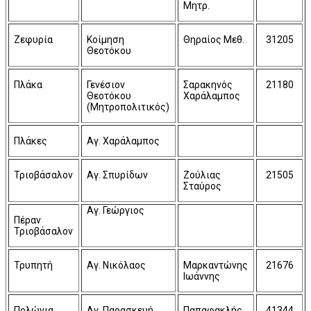
Μητρ.
Ζεφυρία
Κοίμηση
Θηραίος Μεθ.
31205
Θεοτόκου
Πλάκα
Γενέσιον
Σαρακηνός
21180
Θεοτόκου
Χαράλαμπος
(Μητροπολιτικός)
Πλάκες
Αγ. Χαράλαμπος
Τριοβάσαλον
Αγ. Σπυρίδων
Ζούλιας
21505
Σταύρος
Αγ. Γεώργιος
Πέραν
Τριοβάσαλον
Τρυπητή
Αγ. Νικόλαος
Μαρκαντώνης
21676
Ιωάννης
Πολώνια
Αγ. Παρασκευή
Παπαφακλής
41344