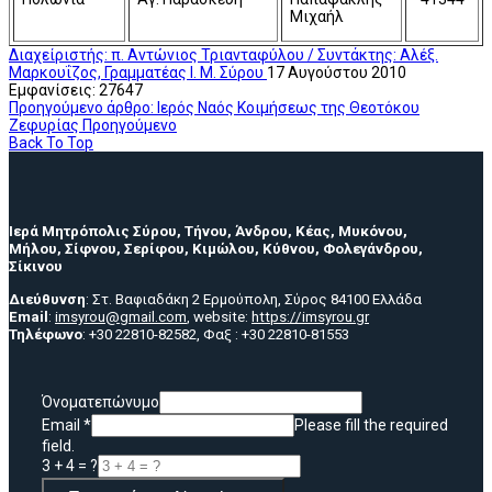
Μιχαήλ
Διαχείριστής: π. Αντώνιος Τριανταφύλου / Συντάκτης: Αλέξ.
Μαρκουΐζος, Γραμματέας Ι. Μ. Σύρου
17 Αυγούστου 2010
Εμφανίσεις: 27647
Προηγούμενο άρθρο: Ιερός Ναός Κοιμήσεως της Θεοτόκου
Ζεφυρίας
Προηγούμενο
Back To Top
Ιερά Μητρόπολις Σύρου, Τήνου, Άνδρου, Κέας, Μυκόνου,
Μήλου, Σίφνου, Σερίφου, Κιμώλου, Κύθνου, Φολεγάνδρου,
Σίκινου
Διεύθυνση
: Στ. Βαφιαδάκη 2 Ερμούπολη, Σύρος 84100 Ελλάδα
Email
:
imsyrou@gmail.com
, website:
https://imsyrou.gr
Τηλέφωνο
: +30 22810-82582, Φαξ : +30 22810-81553
Όνοματεπώνυμο
Email
*
Please fill the required
field.
3 + 4 = ?