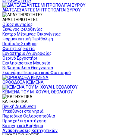
ΕΠΙΚΑΙΡΟΤΗΤΑ
ΔΙΑΤΕΛΕΣΑΝΤΕΣ ΜΗΤΡΟΠΟΛΙΤΑΙ ΣΥΡΟΥ
ΔΡΑΣΤΗΡΙΟΤΗΤΕΣ
Οίκος ευγηρίας
Ξενώνας φιλοξενίας
Κέντρο Μέριμνας Οικογένειας
Φαρμακευτική Περίθαλψη
Παιδικός Σταθμός
Φοιτητική Εστία
Εργαστήριο Αγιογραφίας
Θερινό Εργαστήρι
Εκκλησιαστικό Μουσείο
Βιβλιοπωλείο Θεογνωσία
Σεμινάριο Πειραματικού Φωτισμού
ΟΡΘΟΔΟΞΑ ΚΕΙΜΕΝΑ
ΚΕΙΜΕΝΑ ΤΟΥ Μ. ΧΟΥΛΗ, ΘΕΟΛΟΓΟΥ
ΚΑΤΗΧΗΤΙΚΑ
Γενική Διεύθυνση
Υπεύθυνοι στα νησιά
Περιοδικό Θαλασσοπούλια
Προσχολική κατήχηση
Κατηχητικό Βοήθημα
Ανακοινώσεις Κατηχητικών