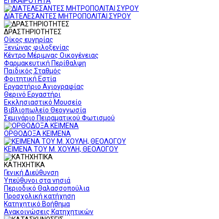
ΕΠΙΚΑΙΡΟΤΗΤΑ
ΔΙΑΤΕΛΕΣΑΝΤΕΣ ΜΗΤΡΟΠΟΛΙΤΑΙ ΣΥΡΟΥ
ΔΡΑΣΤΗΡΙΟΤΗΤΕΣ
Οίκος ευγηρίας
Ξενώνας φιλοξενίας
Κέντρο Μέριμνας Οικογένειας
Φαρμακευτική Περίθαλψη
Παιδικός Σταθμός
Φοιτητική Εστία
Εργαστήριο Αγιογραφίας
Θερινό Εργαστήρι
Εκκλησιαστικό Μουσείο
Βιβλιοπωλείο Θεογνωσία
Σεμινάριο Πειραματικού Φωτισμού
ΟΡΘΟΔΟΞΑ ΚΕΙΜΕΝΑ
ΚΕΙΜΕΝΑ ΤΟΥ Μ. ΧΟΥΛΗ, ΘΕΟΛΟΓΟΥ
ΚΑΤΗΧΗΤΙΚΑ
Γενική Διεύθυνση
Υπεύθυνοι στα νησιά
Περιοδικό Θαλασσοπούλια
Προσχολική κατήχηση
Κατηχητικό Βοήθημα
Ανακοινώσεις Κατηχητικών