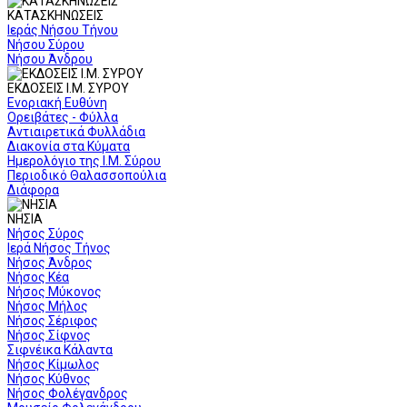
ΚΑΤΑΣΚΗΝΩΣΕΙΣ
Ιεράς Νήσου Τήνου
Νήσου Σύρου
Νήσου Άνδρου
ΕΚΔΟΣΕΙΣ Ι.Μ. ΣΥΡΟΥ
Ενοριακή Ευθύνη
Ορειβάτες - Φύλλα
Αντιαιρετικά Φυλλάδια
Διακονία στα Κύματα
Ημερολόγιο της Ι.Μ. Σύρου
Περιοδικό Θαλασσοπούλια
Διάφορα
ΝΗΣΙΑ
Νήσος Σύρος
Ιερά Νήσος Τήνος
Νήσος Άνδρος
Νήσος Κέα
Νήσος Μύκονος
Νήσος Μήλος
Νήσος Σέριφος
Νήσος Σίφνος
Σιφνέικα Κάλαντα
Νήσος Κίμωλος
Νήσος Κύθνος
Νήσος Φολέγανδρος