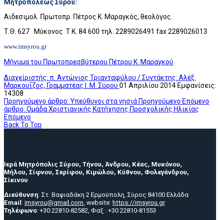
Μητροπόλεως Σύρου:
Αιδεσιμολ. Πρωτοπρ. Πέτρος Κ. Μαραγκός, θεολόγος.
Τ.Θ. 627 Μύκονος Τ.Κ. 84 600 τηλ. 2289026491 fax 2289026013
www
.
imsyrou
.
gr
Μήνυμα του Πρωτοπρεσβύτερου Πέτρου Κ. Μαραγκού
Διαχείριστής: π. Αντώνιος Τριανταφύλου / Συντάκτης: Αλέξ.
Μαρκουΐζος, Γραμματέας Ι. Μ. Σύρου
01 Απριλίου 2014
Εμφανίσεις:
14308
Προηγούμενο άρθρο: Υπεύθυνοι στα νησιά
Προηγούμενο
Επόμενο
άρθρο: Ομάδα Χριστιανικής Κατήχησης Προσχολικής Ηλικίας
Επόμενο
Back To Top
Ιερά Μητρόπολις Σύρου, Τήνου, Άνδρου, Κέας, Μυκόνου,
Μήλου, Σίφνου, Σερίφου, Κιμώλου, Κύθνου, Φολεγάνδρου,
Σίκινου
Διεύθυνση
: Στ. Βαφιαδάκη 2 Ερμούπολη, Σύρος 84100 Ελλάδα
Email
:
imsyrou@gmail.com
, website:
https://imsyrou.gr
Τηλέφωνο
: +30 22810-82582, Φαξ : +30 22810-81553