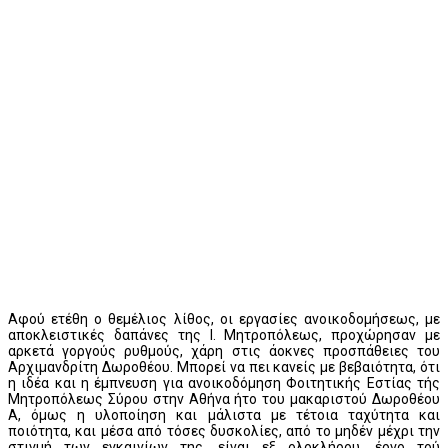
Αφού ετέθη ο θεμέλιος λίθος, οι εργασίες ανοικοδομήσεως, με
αποκλειστικές δαπάνες της Ι. Μητροπόλεως, προχώρησαν με
αρκετά γοργούς ρυθμούς, χάρη στις άοκνες προσπάθειες του
Αρχιμανδρίτη Δωροθέου. Μπορεί να πει κανείς με βεβαιότητα, ότι
η ιδέα και η έμπνευση για ανοικοδόμηση Φοιτητικής Εστίας τής
Μητροπόλεως Σύρου στην Αθήνα ήτο του μακαριστού Δωροθέου
Α, όμως η υλοποίηση και μάλιστα με τέτοια ταχύτητα και
ποιότητα, και μέσα από τόσες δυσκολίες, από το μηδέν μέχρι την
στιγμή των εγκαινίων της, είναι εξ ολοκλήρου, έργο τού