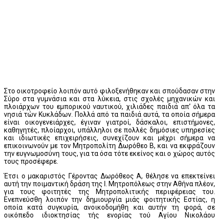
Στο οικοτροφείο λοιπόν αυτό φιλοξενήθηκαν και σπούδασαν στην
Σύρο στα γυμνάσια και στα λύκεια, στις σχολές μηχανικών και
πλοιάρχων του εμπορικού ναυτικού, χιλιάδες παιδιά απ’ όλα τα
νησιά τών Κυκλάδων. Πολλά από τα παιδιά αυτά, τα οποία σήμερα
είναι οικογενειάρχες, έγιναν γιατροί, δάσκαλοι, επιστήμονες,
καθηγητές, πλοίαρχοι, υπάλληλοι σε πολλές δημόσιες υπηρεσίες
και ιδιωτικές επιχειρήσεις, συνεχίζουν και μέχρι σήμερα να
επικοινωνούν με τον Μητροπολίτη Δωρόθεο Β, και να εκφράζουν
την ευγνωμοσύνη τους, για τα όσα τότε εκείνος και ο χώρος αυτός
τους προσέφερε.
Έτσι ο μακαριστός Γέροντας Δωρόθεος Α, θέλησε να επεκτείνει
αυτή την ποιμαντική δράση της Ι. Μητροπόλεως στην Αθήνα πλέον,
για τους φοιτητές της Μητροπολιτικής περιφέρειας του.
Ενεπνεύσθη λοιπόν την δημιουργία μιάς φοιτητικής Εστίας, η
οποία κατά συγκυρία, ανοικοδομήθη και αυτήν τη φορά, σε
οικόπεδο ιδιοκτησίας τής ενορίας τού Αγίου Νικολάου