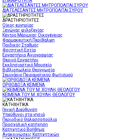
ΕΠΙΚΑΙΡΟΤΗΤΑ
ΔΙΑΤΕΛΕΣΑΝΤΕΣ ΜΗΤΡΟΠΟΛΙΤΑΙ ΣΥΡΟΥ
ΔΡΑΣΤΗΡΙΟΤΗΤΕΣ
Οίκος ευγηρίας
Ξενώνας φιλοξενίας
Κέντρο Μέριμνας Οικογένειας
Φαρμακευτική Περίθαλψη
Παιδικός Σταθμός
Φοιτητική Εστία
Εργαστήριο Αγιογραφίας
Θερινό Εργαστήρι
Εκκλησιαστικό Μουσείο
Βιβλιοπωλείο Θεογνωσία
Σεμινάριο Πειραματικού Φωτισμού
ΟΡΘΟΔΟΞΑ ΚΕΙΜΕΝΑ
ΚΕΙΜΕΝΑ ΤΟΥ Μ. ΧΟΥΛΗ, ΘΕΟΛΟΓΟΥ
ΚΑΤΗΧΗΤΙΚΑ
Γενική Διεύθυνση
Υπεύθυνοι στα νησιά
Περιοδικό Θαλασσοπούλια
Προσχολική κατήχηση
Κατηχητικό Βοήθημα
Ανακοινώσεις Κατηχητικών