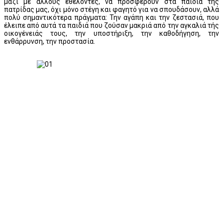
μαζί με άλλους εθελοντές, να προσφέρουν στα παιδιά της
πατρίδας μας, όχι μόνο στέγη και φαγητό για να σπουδάσουν, αλλά
πολύ σημαντικότερα πράγματα: Την αγάπη και την ζεστασιά, που
έλειπε από αυτά τα παιδιά που ζούσαν μακριά από την αγκαλιά τής
οικογένειάς τους, την υποστήριξη, την καθοδήγηση, την
ενθάρρυνση, την προστασία.