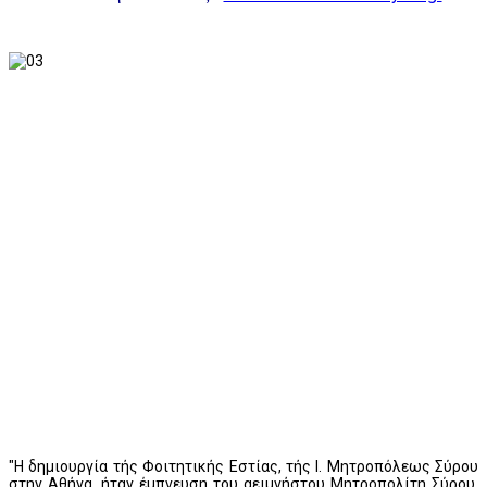
"Η δημιουργία τής Φοιτητικής Εστίας, τής Ι. Μητροπόλεως Σύρου
στην Αθήνα, ήταν έμπνευση του αειμνήστου Μητροπολίτη Σύρου,