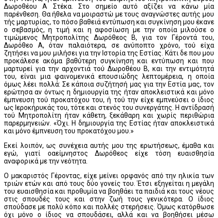
Δωροθέου Α Στέκα. Στο σημείο αυτό αξίζει να κάνω μία
παρένθεση. Θα ήθελα να μοιραστώ με τους αναγνώστες αυτής μου
τής μαρτυρίας, το πόσο βαθειά εντύπωση και συγκίνηση μου έκανε
ο σεβασμός, η τιμή και η αφοσίωση με την οποία μιλούσε ο
τιμώμενος Μητροπολίτης Δωρόθεος Β, για τον Γέροντά του,
Δωρόθεο Α, όταν παλαιότερα, σε ανύποπτο χρόνο, τού είχα
ζητήσει να μου μιλήσει για την Ιστορία της Εστίας. Κάτι δε που μου
προκάλεσε ακόμα βαθύτερη συγκίνηση και εντύπωση και που
μαρτυρεί για την αρχοντιά τού Δωροθέου Β, και την εντιμότητά
του, είναι μια φαινομενικά επουσιώδης λεπτομέρεια, η οποία
όμως λέει πολλά: Σε κάποια συζήτησή μας για την Εστία μας, τον
ερώτησα αν όντως η δημιουργία της ήταν αποκλειστικά και μόνο
έμπνευση τού προκατόχου του, ή τού την είχε εμπνεύσει ο ίδιος
ως Ιεροκήρυκάς του, τότε και στενός του συνεργάτης. Η αντίδρασή
τού Μητροπολίτη ήταν κάθετη, ξεκάθαρη και χωρίς περιθώρια
παρερμηνειών. «Όχι. Η δημιουργία της Εστίας ήταν αποκλειστικά
και μόνο έμπνευση του προκατόχου μου.»
Εκεί λοιπόν, ως συνέχεια αυτής μου της ερωτήσεως, έμαθα και
εγώ, γιατί oαείμνηστος Δωρόθεος είχε τόση ευαισθησία
αναφορικά με την νεότητα.
Ο μακαριστός Γέροντας, είχε μείνει ορφανός από την ηλικία των
τριών ετών και από τους δύο γονείς του. Έτσι εξηγείται η μεγάλη
του ευαισθησία και προθυμία να βοηθάει τα παιδιά και τους νέους
στις σπουδές τους και στην ζωή τους γενικότερα. Ο ίδιος
σπούδασε με πολύ κόπο και πολλές στερήσεις. Όμως κατόρθωσε
όχι μόνο ο ίδιος να σπουδάσει, αλλά και να βοηθήσει μέσω