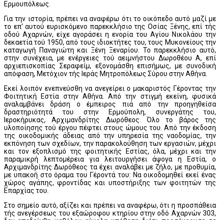
Ερμουπόλεως.
Για την ιστορία, πρέπει να αναφέρω ότι το οικόπεδο αυτό μαζί με
το επ’ αυτού ευρισκόμενο παρεκκλήσιο της Οσίας Ξένης, επί τής
οδού Αχαρνών, είχε αγοράσει η ενορία του Αγίου Νικολάου την
δεκαετία τού 1950, από τους ιδιοκτήτες του, τους Μυκονείους την
καταγωγή Παναγιώτη και Ξένη Ξεναρίου. Το παρεκκλήσιο αυτό,
στην συνέχεια, με ενέργειες τού αειμνήστου Δωροθέου Α, επί
αρχιεπισκοπίας Σεραφείμ, εξονομάσθη επισήμως, με συνοδική
απόφαση, Μετόχιον τής Ιεράς Μητροπόλεως Σύρου στην Αθήνα.
Εκεί λοιπόν ενεπνεύσθη να ανεγείρει ο μακαριστός Γέροντας την
Φοιτητική Εστία στην Αθήνα. Από την στιγμή εκείνη, φυσικά
αναλαμβάνει δράση ο έμπειρος πιά από την προηγηθείσα
δραστηριότητά του στην Ερμούπολη, συνεργάτης του,
Ιεροκήρυκας, Αρχιμανδρίτης Δωρόθεος. Όλο το βάρος της
υλοποίησης τού έργου πέφτει στους ώμους του. Από την έκδοση
της οικοδομικής άδειας από την υπηρεσία της ναοδομίας, την
εκπόνηση των σχεδίων, την παρακολούθηση των εργασιών, μέχρι
και τον εξοπλισμό της φοιτητικής Εστίας, όλα, μέχρι και την
παραμικρή λεπτομέρεια για λειτουργήσει άψογα η Εστία, ο
Αρχιμανδρίτης Δωρόθεος τα έχει αναλάβει με ζήλο, με προθυμία,
με υπακοή στο όραμα του Γέροντά του: Να οικοδομηθεί εκεί ένας
χώρος αγάπης, φροντίδας και υποστήριξης των φοιτητών της
Επαρχίας του.
Στο σημείο αυτό, αξίζει και πρέπει να αναφέρω, ότι η προσπάθεια
τής ανεγέρσεως του εξαώροφου κτηρίου στην οδό Αχαρνών 303,