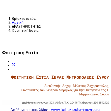
Βρίσκεστε εδώ:
Αρχική
ΔΡΑΣΤΗΡΙΟΤΗΤΕΣ
Φοιτητική Εστία
Φοιτητική Εστία
Φ
Ε
Ι
Μ
Σ
ΟΙΤΗΤΙΚΗ
ΣΤΙΑ
ΕΡΑΣ
ΗΤΡΟΠΟΛΕΩΣ
ΥΡΟΥ
Διευθυντής: Αρχιμ. Μελέτιος Ζαχαρόπουλος,
Συντονιστής τού Κέντρου Μέριμνας για την Οικογένεια τής Ι.
Μητροπόλεως Σύρου
Διεύθυνση:
Αχαρνών 303, Αθήνα,
Τ.Κ.
10446
Τηλέφωνο:
210 8542420
www.foititikiestia-imsyrou.gr
Διεύθυνση ιστοσελίδας :