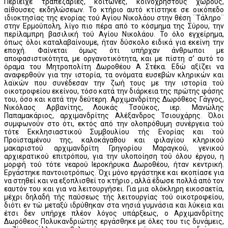
Περιείχε τραπεζαρίες, κοιτώνες, κοινόχρηστους χώρους,
αίθουσες εκδηλώσεων. Το κτήριο αυτό κτίστηκε σε οικόπεδο
ιδιοκτησίας της ενορίας τού Αγίου Νικολάου στην θέση ¨Τάληρο¨
στην Ερμούπολη, λίγο πιο πέρα από το κόσμημα της Σύρου, την
περίλαμπρη βασιλική τού Αγίου Νικολάου. Το όλο εγχείρημα,
όπως όλοι καταλαβαίνουμε, ήταν δύσκολο ειδικά για εκείνη την
εποχή. Φαίνεται όμως ότι υπήρχαν άνθρωποι με
αποφασιστικότητα, με οργανοτικότητα, και με πίστη σ’ αυτό το
όραμα του Μητροπολίτη Δωροθέου Α Στέκα. Εδώ αξίζει να
αναφερθούν για την ιστορία, τα ονόματα ευσεβών κληρικών και
λαϊκών που συνέδεσαν την ζωή τους με την ιστορία τού
οικοτροφείου εκείνου, τόσο κατά την διάρκεια της πρώτης φάσης
του, όσο και κατά την δεύτερη. Αρχιμανδρίτης Δωρόθεος Γάγγος,
Νικόλαος Αρβανίτης, Λουκάς Τσούκος, ιερ. Μανώλης
Παπαμακάριος, αρχιμανδρίτης Αλέξανδρος Τσιουχάρης. Όλοι
συμφωνούν στο ότι, εκτός από την ολοπρόθυμη συνέργεια τού
τότε Εκκλησιαστικού Συμβουλίου τής Ενορίας και τού
Προϊσταμένου της, καλοκάγαθου και φιλαγίου κληρικού
μακαριστού αρχιμανδρίτη Γρηγορίου Μαραγκού, γενικού
αρχιερατικού επιτρόπου, για την υλοποίηση τού όλου έργου, η
μορφή τού τότε νεαρού Ιεροκήρυκα Δωροθέου, ήταν κεντρική.
Εργάστηκε παντοιοτρόπως. Όχι μόνο εργάστηκε και εκοπίασε για
να στηθεί και να εξοπλισθεί το κτήριο , αλλά έδωσε πολλά από τον
εαυτόν του και για να λειτουργήσει. Για μια ολόκληρη εικοσαετία,
μέχρι δηλαδή τής παύσεως τής λειτουργίας τού οικοτροφείου,
διότι εν τώ μεταξύ ιδρύθηκαν στα νησιά γυμνάσια και λύκεια και
έτσι δεν υπήρχε πλέον λόγος υπάρξεως, ο Αρχιμανδρίτης
Δωρόθεος Πολυκανδριώτης εργάσθηκε με όλες του τις δυνάμεις,