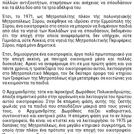
πολλών αντιξοοτήτων, στερήσεων και ανέχειας να σπουδάσουν
και τα άλλα δύο από τα τρία αδέλφια του.
Έτσι, το 1971, ως Μητροπολίτης πλέον τής πολυνησιακής
Μητροπόλεως Σύρου, σκέφθηκε να ιδρύσει στην Ερμούπολη τής
Σύρου, ένα οικοτροφείο στο οποίο να μπορούν να διαμένουν παιδιά
από όλα τα νησιά των Κυκλάδων για να σπουδάσουν, δεδομένου
ότι την εποχή στην οποία αναφερόμαστε, δεν υπήρχαν, ούτε
Γυμνάσια, ούτε Λύκεια, στα νησιά της Μητροπολιτικής Περιφέρεις
Σύρου, παρά μόνο Δημοτικά.
Έτσι, δημιούργησε ένα οικοτροφείο, έργο πολύ πρωτοποριακό για
την εποχή εκείνη, με πενιχρά οικονομικά μέσα και πολλές
δυσκολίες. Αρκεί να αναφέρουμε ότι σε μια πρώτη φάση και για
πέντε χρόνια, η τραπεζαρία τού οικοτροφείου αυτού, λειτούργησε
στο Μητροπολιτικό Μέγαρο, τον δε δεύτερο όροφο τού κτηρίου
των Γραφείων της Μητροπόλεως είχε μετατρέψει σε κοιτώνες για
να κοιμούνται τα παιδιά.
Ο Aρχιμανδρίτης τότε και Iεροκήρυξ Δωρόθεος Πολυκανδριώτης,
έπαιξε σημαντικό ρόλο στην οργάνωση και λειτουργία του πρώτου
αυτού οικοτροφείου. Στην δε επόμενη φάση, αυτής τής ζεστής
φωλιάς για τα παιδιά που σπουδάζουν μακριά από τους γονείς
τους, ο Αρχιμανδρίτης Δωρόθεος παίζει καθοριστικό,
συντονιστικό και κεντρικό ρόλο. Η επόμενη φάση για το εν λόγω
οικοτροφείο, θα είναι να κτιστεί και να λειτουργήσει το 1975 με
δαπάνες της Μητροπόλεως, ένα μεγάλο κτηριακό συγκρότημα, το
οποίο ήταν πλέον ένα πρότυπο για την εποχή του οικοτροφείο.