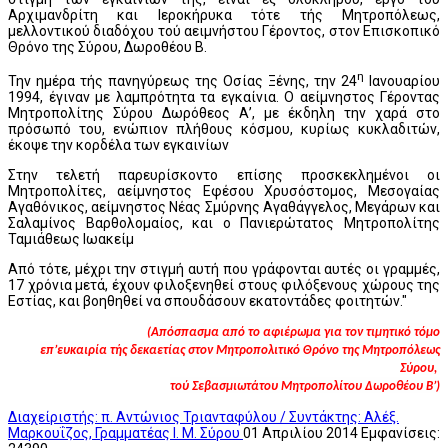
Αρχιμανδρίτη και Ιεροκήρυκα τότε τής Μητροπόλεως,
μελλοντικού διαδόχου τού αειμνήστου Γέροντος, στον Επισκοπικό
Θρόνο της Σύρου, Δωροθέου Β.
η
Την ημέρα τής πανηγύρεως της Οσίας Ξένης, την 24
Ιανουαρίου
1994, έγιναν με λαμπρότητα τα εγκαίνια. Ο αείμνηστος Γέροντας
Μητροπολίτης Σύρου Δωρόθεος Α’, με έκδηλη την χαρά στο
πρόσωπό του, ενώπιον πλήθους κόσμου, κυρίως κυκλαδιτών,
έκοψε την κορδέλα των εγκαινίων
Στην τελετή παρευρίσκοντο επίσης προσκεκλημένοι οι
Μητροπολίτες, αείμνηστος Εφέσου Χρυσόστομος, Μεσογαίας
Αγαθόνικος, αείμνηστος Νέας Σμύρνης Αγαθάγγελος, Μεγάρων και
Σαλαμίνος Βαρθολομαίος, και ο Πανιερώτατος Μητροπολίτης
Ταμιάθεως Ιωακείμ
Από τότε, μέχρι την στιγμή αυτή που γράφονται αυτές οι γραμμές,
17 χρόνια μετά, έχουν φιλοξενηθεί στους φιλόξενους χώρους της
Εστίας, και βοηθηθεί να σπουδάσουν εκατοντάδες φοιτητών."
(Απόσπασμα από το αφιέρωμα για τον τιμητικό τόμο
επ’ευκαιρία τής δεκαετίας στον Μητροπολιτικό Θρόνο της Μητροπόλεως
Σύρου,
τού Σεβασμιωτάτου Μητροπολίτου Δωροθέου Β’)
Διαχείριστής: π. Αντώνιος Τριανταφύλου / Συντάκτης: Αλέξ.
Μαρκουΐζος, Γραμματέας Ι. Μ. Σύρου
01 Απριλίου 2014
Εμφανίσεις: