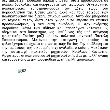
δεν απεδείχθη καθόλου εύκολη υπόθεση διότι προσέκρουσε σε
πολλές δυσκολίες και συμφέροντα των περιοίκων. Οι γειτονικές
πολυκατοικίες χρησιμοποιούσαν τον άδειο χώρο τού
παρεκκλησίου της Οσίας Ξένης, αλλά και τους τοίχους των
πολυκατοικιών για διαφημιστικούς λόγους. Αυτό δεν μπορούσε
να ισχύσει πλέον, διότι στον χώρο αυτό έπρεπε να κτισθεί
προσκολλώμενη, η νέα αυτή οικοδομή. Ο Αρχιμανδρίτης
Δωρόθεος, λόγω των αδίκων και παραλόγων καταγγελιών,
οδηγείται στα δικαστήρια, ως υπεύθυνος τής υπό ανέγερση
φοιτητικής Εστίας, μαζί με τον πολιτικό μηχανικό Παντελή
Παπαοικονόμου, Μυκόνειο την καταγωγή, ο οποίος και
φιλοτέχνησε τα σχέδια της φοιτητικής Εστίας. Την επίβλεψη και
την περάτωση της οικοδομής είχε αναλάβει ο επίσης Μυκόνειος
την καταγωγή πολιτικός μηχανικός, Νικόλαος Χανιώτης.
Αμφότεροι, οι πολιτικοί αυτοί μηχανικοί στήριξαν με πολλή αγάπη
και ευσυνειδησία την προσπάθεια αυτή τής Μητροπόλεως