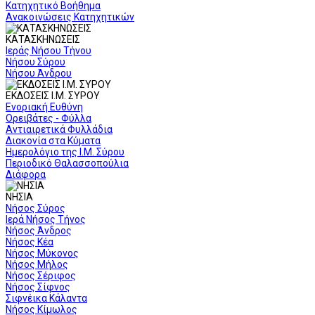
Κατηχητικό Βοήθημα
Ανακοινώσεις Κατηχητικών
ΚΑΤΑΣΚΗΝΩΣΕΙΣ
Ιεράς Νήσου Τήνου
Νήσου Σύρου
Νήσου Άνδρου
ΕΚΔΟΣΕΙΣ Ι.Μ. ΣΥΡΟΥ
Ενοριακή Ευθύνη
Ορειβάτες - Φύλλα
Αντιαιρετικά Φυλλάδια
Διακονία στα Κύματα
Ημερολόγιο της Ι.Μ. Σύρου
Περιοδικό Θαλασσοπούλια
Διάφορα
ΝΗΣΙΑ
Νήσος Σύρος
Ιερά Νήσος Τήνος
Νήσος Άνδρος
Νήσος Κέα
Νήσος Μύκονος
Νήσος Μήλος
Νήσος Σέριφος
Νήσος Σίφνος
Σιφνέικα Κάλαντα
Νήσος Κίμωλος