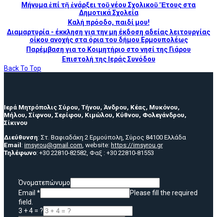
Μήνυμα ἐπί τῇ ἐνάρξει τοῦ νέου Σχολικοῦ Ἔτους στα
Δημοτικά Σχολεία
Καλή πρόοδο, παιδί μου!
Διαμαρτυρία - έκκληση για την μη έκδοση αδείας λειτουργίας
οίκου ανοχής στα όρια του δήμου Ερμουπολέως
Παρέμβαση για το Κοιμητήριο στο νησί της Γιάρου
Επιστολή της Ιεράς Συνόδου
Back To Top
Ιερά Μητρόπολις Σύρου, Τήνου, Άνδρου, Κέας, Μυκόνου,
Μήλου, Σίφνου, Σερίφου, Κιμώλου, Κύθνου, Φολεγάνδρου,
Σίκινου
Διεύθυνση
: Στ. Βαφιαδάκη 2 Ερμούπολη, Σύρος 84100 Ελλάδα
Email
:
imsyrou@gmail.com
, website:
https://imsyrou.gr
Τηλέφωνο
: +30 22810-82582, Φαξ : +30 22810-81553
Όνοματεπώνυμο
Email
*
Please fill the required
field.
3 + 4 = ?