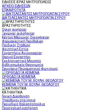
ΕΙΔΗΣΕΙΣ ΙΕΡΑΣ ΜΗΤΡΟΠΟΛΕΩΣ
ΑΡΧΕΙΟ ΕΙΔΗΣΕΩΝ
ΕΠΙΚΑΙΡΟΤΗΤΑ
ΔΙΑΤΕΛΕΣΑΝΤΕΣ ΜΗΤΡΟΠΟΛΙΤΑΙ ΣΥΡΟΥ
ΔΡΑΣΤΗΡΙΟΤΗΤΕΣ
Οίκος ευγηρίας
Ξενώνας φιλοξενίας
Κέντρο Μέριμνας Οικογένειας
Φαρμακευτική Περίθαλψη
Παιδικός Σταθμός
Φοιτητική Εστία
Εργαστήριο Αγιογραφίας
Θερινό Εργαστήρι
Εκκλησιαστικό Μουσείο
Βιβλιοπωλείο Θεογνωσία
Σεμινάριο Πειραματικού Φωτισμού
ΟΡΘΟΔΟΞΑ ΚΕΙΜΕΝΑ
ΚΕΙΜΕΝΑ ΤΟΥ Μ. ΧΟΥΛΗ, ΘΕΟΛΟΓΟΥ
ΚΑΤΗΧΗΤΙΚΑ
Γενική Διεύθυνση
Υπεύθυνοι στα νησιά
Περιοδικό Θαλασσοπούλια
Προσχολική κατήχηση