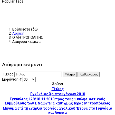
Popular Tags
Βρίσκεστε εδώ:
Αρχική
Ο ΜΗΤΡΟΠΟΛΙΤΗΣ
Διάφορα κείμενα
Διάφορα κείμενα
Τίτλος
Φίλτρο
Καθαρισμός
Εμφάνιση #
Άρθρα
Τίτλος
Εγκύκλιος Χριστουγέννων 2010
Εγκύκλιος 128/18.11.2010 προς τους Ἐκκλησιαστικούς
Συμβούλους τῶν Ἱ. Ναῶν τῆς καθ’ ἡμᾶς Ἱερᾶς Μητροπόλεως
Μήνυμα ἐπί τῇ ἐνάρξει τοῦ νέου Σχολικοῦ Ἔτους στα Γυμνάσια
και Λύκεια