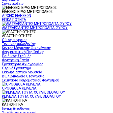
Συνεντεύξεις
ΕΙΔΗΣΕΙΣ ΙΕΡΑΣ ΜΗΤΡΟΠΟΛΕΩΣ
ΑΡΧΕΙΟ ΕΙΔΗΣΕΩΝ
ΕΠΙΚΑΙΡΟΤΗΤΑ
ΔΙΑΤΕΛΕΣΑΝΤΕΣ ΜΗΤΡΟΠΟΛΙΤΑΙ ΣΥΡΟΥ
ΔΡΑΣΤΗΡΙΟΤΗΤΕΣ
Οίκος ευγηρίας
Ξενώνας φιλοξενίας
Κέντρο Μέριμνας Οικογένειας
Φαρμακευτική Περίθαλψη
Παιδικός Σταθμός
Φοιτητική Εστία
Εργαστήριο Αγιογραφίας
Θερινό Εργαστήρι
Εκκλησιαστικό Μουσείο
Βιβλιοπωλείο Θεογνωσία
Σεμινάριο Πειραματικού Φωτισμού
ΟΡΘΟΔΟΞΑ ΚΕΙΜΕΝΑ
ΚΕΙΜΕΝΑ ΤΟΥ Μ. ΧΟΥΛΗ, ΘΕΟΛΟΓΟΥ
ΚΑΤΗΧΗΤΙΚΑ
Γενική Διεύθυνση
Υπεύθυνοι στα νησιά