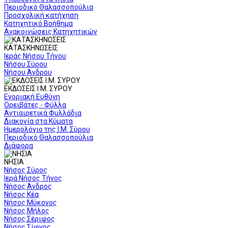
Περιοδικό Θαλασσοπούλια
Προσχολική κατήχηση
Κατηχητικό Βοήθημα
Ανακοινώσεις Κατηχητικών
ΚΑΤΑΣΚΗΝΩΣΕΙΣ
Ιεράς Νήσου Τήνου
Νήσου Σύρου
Νήσου Άνδρου
ΕΚΔΟΣΕΙΣ Ι.Μ. ΣΥΡΟΥ
Ενοριακή Ευθύνη
Ορειβάτες - Φύλλα
Αντιαιρετικά Φυλλάδια
Διακονία στα Κύματα
Ημερολόγιο της Ι.Μ. Σύρου
Περιοδικό Θαλασσοπούλια
Διάφορα
ΝΗΣΙΑ
Νήσος Σύρος
Ιερά Νήσος Τήνος
Νήσος Άνδρος
Νήσος Κέα
Νήσος Μύκονος
Νήσος Μήλος
Νήσος Σέριφος
Νήσος Σίφνος