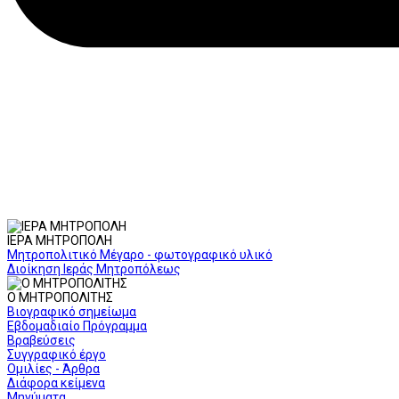
ΙΕΡΑ ΜΗΤΡΟΠΟΛΗ
Μητροπολιτικό Μέγαρο - φωτογραφικό υλικό
Διοίκηση Ιεράς Μητροπόλεως
Ο ΜΗΤΡΟΠΟΛΙΤΗΣ
Βιογραφικό σημείωμα
Εβδομαδιαίο Πρόγραμμα
Βραβεύσεις
Συγγραφικό έργο
Ομιλίες - Άρθρα
Διάφορα κείμενα
Μηνύματα