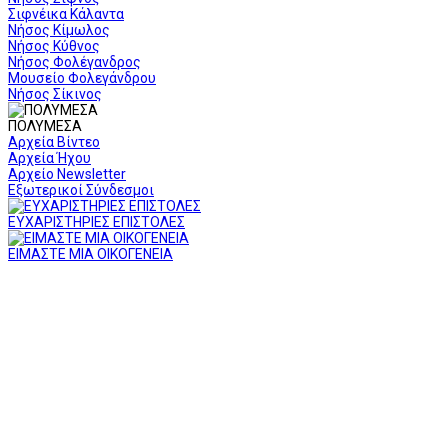
Σιφνέικα Κάλαντα
Νήσος Κίμωλος
Νήσος Κύθνος
Νήσος Φολέγανδρος
Μουσείο Φολεγάνδρου
Νήσος Σίκινος
ΠΟΛΥΜΕΣΑ
Αρχεία Βίντεο
Αρχεία Ήχου
Αρχείο Newsletter
Εξωτερικοί Σύνδεσμοι
ΕΥΧΑΡΙΣΤΗΡΙΕΣ ΕΠΙΣΤΟΛΕΣ
ΕΙΜΑΣΤΕ ΜΙΑ ΟΙΚΟΓΕΝΕΙΑ