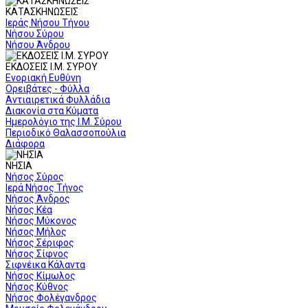
ΚΑΤΑΣΚΗΝΩΣΕΙΣ
Ιεράς Νήσου Τήνου
Νήσου Σύρου
Νήσου Άνδρου
ΕΚΔΟΣΕΙΣ Ι.Μ. ΣΥΡΟΥ
Ενοριακή Ευθύνη
Ορειβάτες - Φύλλα
Αντιαιρετικά Φυλλάδια
Διακονία στα Κύματα
Ημερολόγιο της Ι.Μ. Σύρου
Περιοδικό Θαλασσοπούλια
Διάφορα
ΝΗΣΙΑ
Νήσος Σύρος
Ιερά Νήσος Τήνος
Νήσος Άνδρος
Νήσος Κέα
Νήσος Μύκονος
Νήσος Μήλος
Νήσος Σέριφος
Νήσος Σίφνος
Σιφνέικα Κάλαντα
Νήσος Κίμωλος
Νήσος Κύθνος
Νήσος Φολέγανδρος