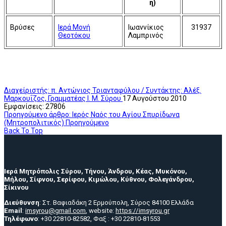
η)
Βρύσες
Ιερά Μονή
Ιωαννίκιος
31937
Θεοτόκου
Λαμπρινός
Διαχείριστής: π. Αντώνιος Τριανταφύλου / Συντάκτης: Αλέξ.
Μαρκουΐζος, Γραμματέας Ι. Μ. Σύρου
17 Αυγούστου 2010
Εμφανίσεις: 27806
Προηγούμενο άρθρο: Ιερός Ναός του Αγίου Σπυρίδωνα
(Μητροπολιτικός)
Προηγούμενο
Back To Top
Ιερά Μητρόπολις Σύρου, Τήνου, Άνδρου, Κέας, Μυκόνου,
Μήλου, Σίφνου, Σερίφου, Κιμώλου, Κύθνου, Φολεγάνδρου,
Σίκινου
Διεύθυνση
: Στ. Βαφιαδάκη 2 Ερμούπολη, Σύρος 84100 Ελλάδα
Email
:
imsyrou@gmail.com
, website:
https://imsyrou.gr
Τηλέφωνο
: +30 22810-82582, Φαξ : +30 22810-81553