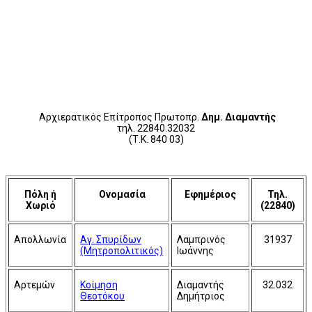
Αρχιερατικός Επίτροπος Πρωτοπρ.
Δημ. Διαμαντής
τηλ. 22840.32032
(Τ.Κ. 840 03)
Πόλη ή
Ονομασία
Εφημέριος
Τηλ.
Χωριό
(22840)
Απολλωνία
Αγ. Σπυρίδων
Λαμπρινός
31937
(Μητροπολιτικός)
Ιωάννης
Αρτεμών
Κοίμηση
Διαμαντής
32.032
Θεοτόκου
Δημήτριος