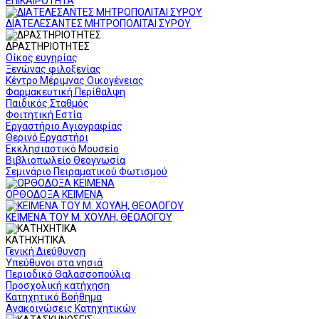
ΕΠΙΚΑΙΡΟΤΗΤΑ
ΔΙΑΤΕΛΕΣΑΝΤΕΣ ΜΗΤΡΟΠΟΛΙΤΑΙ ΣΥΡΟΥ
ΔΡΑΣΤΗΡΙΟΤΗΤΕΣ
Οίκος ευγηρίας
Ξενώνας φιλοξενίας
Κέντρο Μέριμνας Οικογένειας
Φαρμακευτική Περίθαλψη
Παιδικός Σταθμός
Φοιτητική Εστία
Εργαστήριο Αγιογραφίας
Θερινό Εργαστήρι
Εκκλησιαστικό Μουσείο
Βιβλιοπωλείο Θεογνωσία
Σεμινάριο Πειραματικού Φωτισμού
ΟΡΘΟΔΟΞΑ ΚΕΙΜΕΝΑ
ΚΕΙΜΕΝΑ ΤΟΥ Μ. ΧΟΥΛΗ, ΘΕΟΛΟΓΟΥ
ΚΑΤΗΧΗΤΙΚΑ
Γενική Διεύθυνση
Υπεύθυνοι στα νησιά
Περιοδικό Θαλασσοπούλια
Προσχολική κατήχηση
Κατηχητικό Βοήθημα
Ανακοινώσεις Κατηχητικών