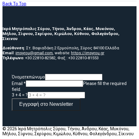
Back To Top
Ιερά Μητρόπολις Σύρου, Τήνου, Άνδρου, Κέας, Μυκόνου,
Μήλου, Σίφνου, Σερίφου, Κιμώλου, Κύθνου, Φολεγάνδρου,
Σίκινου
Διεύθυνση
: Στ. Βαφιαδάκη 2 Ερμούπολη, Σύρος 84100 Ελλάδα
Email
:
imsyrou@gmail.com
, website:
https://imsyrou.gr
Τηλέφωνο
: +30 22810-82582, Φαξ : +30 22810-81553
Όνοματεπώνυμο
Email
*
Please fill the required
field.
3 + 4 = ?
Εγγραφή στο Newsletter
© 2026 Ιερά Μητρόπολις Σύρου, Τήνου, Άνδρου, Κέας, Μυκόνου,
Μήλου, Σίφνου, Σερίφου, Κιμώλου, Κύθνου, Φολεγάνδρου, Σίκινου