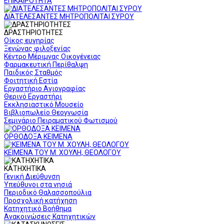
ΕΠΙΚΑΙΡΟΤΗΤΑ
ΔΙΑΤΕΛΕΣΑΝΤΕΣ ΜΗΤΡΟΠΟΛΙΤΑΙ ΣΥΡΟΥ
ΔΡΑΣΤΗΡΙΟΤΗΤΕΣ
Οίκος ευγηρίας
Ξενώνας φιλοξενίας
Κέντρο Μέριμνας Οικογένειας
Φαρμακευτική Περίθαλψη
Παιδικός Σταθμός
Φοιτητική Εστία
Εργαστήριο Αγιογραφίας
Θερινό Εργαστήρι
Εκκλησιαστικό Μουσείο
Βιβλιοπωλείο Θεογνωσία
Σεμινάριο Πειραματικού Φωτισμού
ΟΡΘΟΔΟΞΑ ΚΕΙΜΕΝΑ
ΚΕΙΜΕΝΑ ΤΟΥ Μ. ΧΟΥΛΗ, ΘΕΟΛΟΓΟΥ
ΚΑΤΗΧΗΤΙΚΑ
Γενική Διεύθυνση
Υπεύθυνοι στα νησιά
Περιοδικό Θαλασσοπούλια
Προσχολική κατήχηση
Κατηχητικό Βοήθημα
Ανακοινώσεις Κατηχητικών