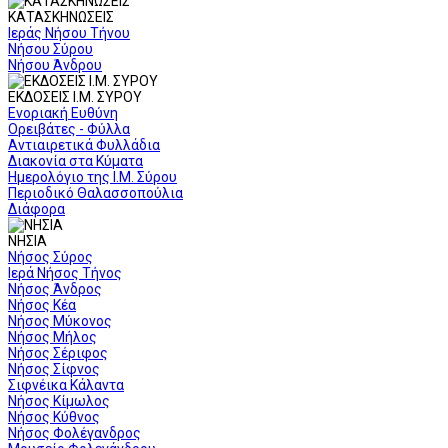
ΚΑΤΑΣΚΗΝΩΣΕΙΣ
Ιεράς Νήσου Τήνου
Νήσου Σύρου
Νήσου Άνδρου
ΕΚΔΟΣΕΙΣ Ι.Μ. ΣΥΡΟΥ
Ενοριακή Ευθύνη
Ορειβάτες - Φύλλα
Αντιαιρετικά Φυλλάδια
Διακονία στα Κύματα
Ημερολόγιο της Ι.Μ. Σύρου
Περιοδικό Θαλασσοπούλια
Διάφορα
ΝΗΣΙΑ
Νήσος Σύρος
Ιερά Νήσος Τήνος
Νήσος Άνδρος
Νήσος Κέα
Νήσος Μύκονος
Νήσος Μήλος
Νήσος Σέριφος
Νήσος Σίφνος
Σιφνέικα Κάλαντα
Νήσος Κίμωλος
Νήσος Κύθνος
Νήσος Φολέγανδρος