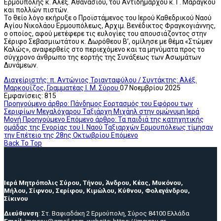
Ερμούπολης κ. Αλέξ. Αθανασίου, του Αντιδημάρχου κ. Γ. Μαραγκού
και πολλών πιστών.
Το θείο λόγο εκήρυξε ο Προϊστάμενος του Ιερού Καθεδρικού Ναού
Αγίου Νικολάου Ερμουπόλεως, Αρχιμ. Βενέδικτος Φραγκογιάννης,
ο οποίος, αφού μετέφερε τις ευλογίες του απουσιάζοντος στην
Σέριφο Σεβασμιωτάτου κ. Δωρόθεου Β’, ομίλησε με θέμα «Στώμεν
Καλώς», αναφερθείς στο περιεχόμενο και τα μηνύματα προς το
σύγχρονο άνθρωπο της εορτής της Συνάξεως των Ασωμάτων
Δυνάμεων.
Διαχείριστής: π. Αντώνιος Τριανταφύλου / Συντάκτης: Αλέξ.
Μαρκουΐζος, Γραμματέας Ι. Μ. Σύρου
07 Νοεμβρίου 2025
Εμφανίσεις: 815
Προηγούμενο άρθρο: Πάνδημος Εορτασμός του Εφόρου των
Σεριφίων Μεγαλόχαρου Ταξιάρχη Μιχάηλ στην ομώνυμη Ιερά
Μονή
Προηγούμενο
Επόμενο άρθρο: Τα παιδιά της κατηχητικής
ομάδας της Ενορίας του Ι. Ναού Ταξιαρχών Ερμουπόλεως τίμησαν
την Επέτειο της 28ης Οκτωβρίου
Επόμενο
Back To Top
Ιερά Μητρόπολις Σύρου, Τήνου, Άνδρου, Κέας, Μυκόνου,
Μήλου, Σίφνου, Σερίφου, Κιμώλου, Κύθνου, Φολεγάνδρου,
Σίκινου
Διεύθυνση
: Στ. Βαφιαδάκη 2 Ερμούπολη, Σύρος 84100 Ελλάδα