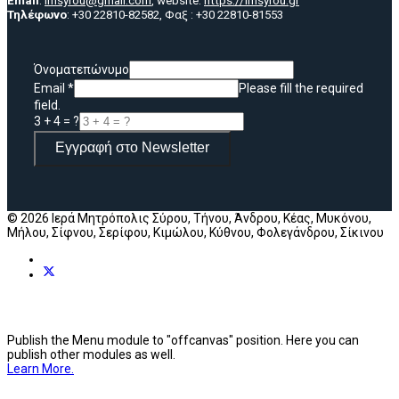
Email
:
imsyrou@gmail.com
, website:
https://imsyrou.gr
Τηλέφωνο
: +30 22810-82582, Φαξ : +30 22810-81553
Όνοματεπώνυμο
Email
*
Please fill the required
field.
3 + 4 = ?
Εγγραφή στο Newsletter
© 2026 Ιερά Μητρόπολις Σύρου, Τήνου, Άνδρου, Κέας, Μυκόνου,
Μήλου, Σίφνου, Σερίφου, Κιμώλου, Κύθνου, Φολεγάνδρου, Σίκινου
Publish the Menu module to "offcanvas" position. Here you can
publish other modules as well.
Learn More.