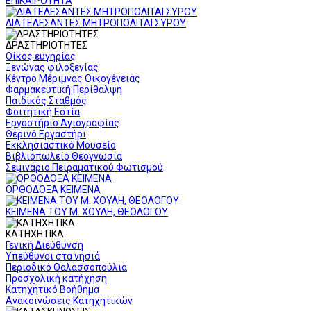
ΕΠΙΚΑΙΡΟΤΗΤΑ
ΔΙΑΤΕΛΕΣΑΝΤΕΣ ΜΗΤΡΟΠΟΛΙΤΑΙ ΣΥΡΟΥ
ΔΡΑΣΤΗΡΙΟΤΗΤΕΣ
Οίκος ευγηρίας
Ξενώνας φιλοξενίας
Κέντρο Μέριμνας Οικογένειας
Φαρμακευτική Περίθαλψη
Παιδικός Σταθμός
Φοιτητική Εστία
Εργαστήριο Αγιογραφίας
Θερινό Εργαστήρι
Εκκλησιαστικό Μουσείο
Βιβλιοπωλείο Θεογνωσία
Σεμινάριο Πειραματικού Φωτισμού
ΟΡΘΟΔΟΞΑ ΚΕΙΜΕΝΑ
ΚΕΙΜΕΝΑ ΤΟΥ Μ. ΧΟΥΛΗ, ΘΕΟΛΟΓΟΥ
ΚΑΤΗΧΗΤΙΚΑ
Γενική Διεύθυνση
Υπεύθυνοι στα νησιά
Περιοδικό Θαλασσοπούλια
Προσχολική κατήχηση
Κατηχητικό Βοήθημα
Ανακοινώσεις Κατηχητικών