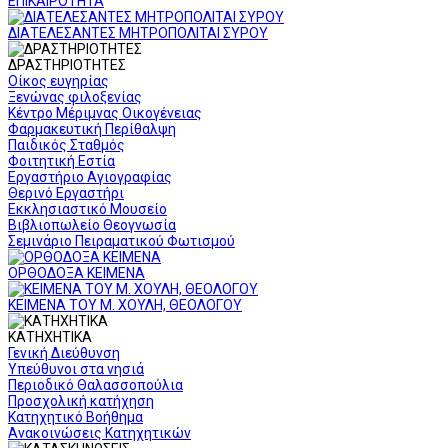
ΕΠΙΚΑΙΡΟΤΗΤΑ
ΔΙΑΤΕΛΕΣΑΝΤΕΣ ΜΗΤΡΟΠΟΛΙΤΑΙ ΣΥΡΟΥ
ΔΡΑΣΤΗΡΙΟΤΗΤΕΣ
Οίκος ευγηρίας
Ξενώνας φιλοξενίας
Κέντρο Μέριμνας Οικογένειας
Φαρμακευτική Περίθαλψη
Παιδικός Σταθμός
Φοιτητική Εστία
Εργαστήριο Αγιογραφίας
Θερινό Εργαστήρι
Εκκλησιαστικό Μουσείο
Βιβλιοπωλείο Θεογνωσία
Σεμινάριο Πειραματικού Φωτισμού
ΟΡΘΟΔΟΞΑ ΚΕΙΜΕΝΑ
ΚΕΙΜΕΝΑ ΤΟΥ Μ. ΧΟΥΛΗ, ΘΕΟΛΟΓΟΥ
ΚΑΤΗΧΗΤΙΚΑ
Γενική Διεύθυνση
Υπεύθυνοι στα νησιά
Περιοδικό Θαλασσοπούλια
Προσχολική κατήχηση
Κατηχητικό Βοήθημα
Ανακοινώσεις Κατηχητικών