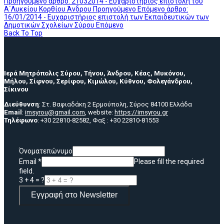
Προηγούμενο άρθρο: 21032014 - Ευχαριστήριος επιστολή του
Α΄Λυκείου Κορθίου Άνδρου
Προηγούμενο
Επόμενο άρθρο:
16/01/2014 - Ευχαριστήριος επιστολή των Εκπαιδευτικών των
Δημοτικών Σχολείων Σύρου
Επόμενο
Back To Top
Ιερά Μητρόπολις Σύρου, Τήνου, Άνδρου, Κέας, Μυκόνου,
Μήλου, Σίφνου, Σερίφου, Κιμώλου, Κύθνου, Φολεγάνδρου,
Σίκινου
Διεύθυνση
: Στ. Βαφιαδάκη 2 Ερμούπολη, Σύρος 84100 Ελλάδα
Email
:
imsyrou@gmail.com
, website:
https://imsyrou.gr
Τηλέφωνο
: +30 22810-82582, Φαξ : +30 22810-81553
Όνοματεπώνυμο
Email
*
Please fill the required
field.
3 + 4 = ?
Εγγραφή στο Newsletter