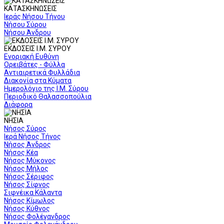
ΚΑΤΑΣΚΗΝΩΣΕΙΣ
Ιεράς Νήσου Τήνου
Νήσου Σύρου
Νήσου Άνδρου
ΕΚΔΟΣΕΙΣ Ι.Μ. ΣΥΡΟΥ
Ενοριακή Ευθύνη
Ορειβάτες - Φύλλα
Αντιαιρετικά Φυλλάδια
Διακονία στα Κύματα
Ημερολόγιο της Ι.Μ. Σύρου
Περιοδικό Θαλασσοπούλια
Διάφορα
ΝΗΣΙΑ
Νήσος Σύρος
Ιερά Νήσος Τήνος
Νήσος Άνδρος
Νήσος Κέα
Νήσος Μύκονος
Νήσος Μήλος
Νήσος Σέριφος
Νήσος Σίφνος
Σιφνέικα Κάλαντα
Νήσος Κίμωλος
Νήσος Κύθνος
Νήσος Φολέγανδρος