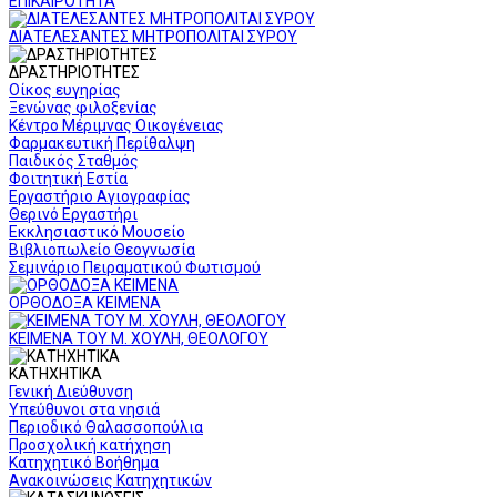
ΕΠΙΚΑΙΡΟΤΗΤΑ
ΔΙΑΤΕΛΕΣΑΝΤΕΣ ΜΗΤΡΟΠΟΛΙΤΑΙ ΣΥΡΟΥ
ΔΡΑΣΤΗΡΙΟΤΗΤΕΣ
Οίκος ευγηρίας
Ξενώνας φιλοξενίας
Κέντρο Μέριμνας Οικογένειας
Φαρμακευτική Περίθαλψη
Παιδικός Σταθμός
Φοιτητική Εστία
Εργαστήριο Αγιογραφίας
Θερινό Εργαστήρι
Εκκλησιαστικό Μουσείο
Βιβλιοπωλείο Θεογνωσία
Σεμινάριο Πειραματικού Φωτισμού
ΟΡΘΟΔΟΞΑ ΚΕΙΜΕΝΑ
ΚΕΙΜΕΝΑ ΤΟΥ Μ. ΧΟΥΛΗ, ΘΕΟΛΟΓΟΥ
ΚΑΤΗΧΗΤΙΚΑ
Γενική Διεύθυνση
Υπεύθυνοι στα νησιά
Περιοδικό Θαλασσοπούλια
Προσχολική κατήχηση
Κατηχητικό Βοήθημα
Ανακοινώσεις Κατηχητικών