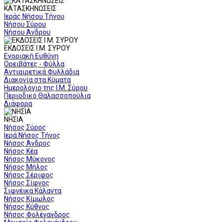
ΚΑΤΑΣΚΗΝΩΣΕΙΣ
Ιεράς Νήσου Τήνου
Νήσου Σύρου
Νήσου Άνδρου
ΕΚΔΟΣΕΙΣ Ι.Μ. ΣΥΡΟΥ
Ενοριακή Ευθύνη
Ορειβάτες - Φύλλα
Αντιαιρετικά Φυλλάδια
Διακονία στα Κύματα
Ημερολόγιο της Ι.Μ. Σύρου
Περιοδικό Θαλασσοπούλια
Διάφορα
ΝΗΣΙΑ
Νήσος Σύρος
Ιερά Νήσος Τήνος
Νήσος Άνδρος
Νήσος Κέα
Νήσος Μύκονος
Νήσος Μήλος
Νήσος Σέριφος
Νήσος Σίφνος
Σιφνέικα Κάλαντα
Νήσος Κίμωλος
Νήσος Κύθνος
Νήσος Φολέγανδρος