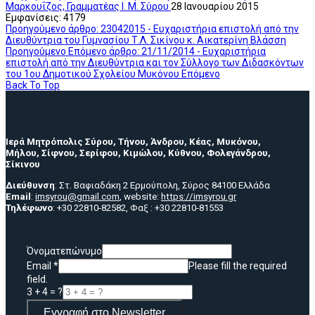
Μαρκουΐζος, Γραμματέας Ι. Μ. Σύρου
28 Ιανουαρίου 2015
Εμφανίσεις: 4179
Προηγούμενο άρθρο: 23042015 - Ευχαριστήρια επιστολή από την
Διευθύντρια του Γυμνασίου Τ.Λ. Σικίνου κ. Αικατερίνη Βλάσση
Προηγούμενο
Επόμενο άρθρο: 21/11/2014 - Ευχαριστήρια
επιστολή από την Διευθύντρια και τον Σύλλογο των Διδασκόντων
του 1ου Δημοτικού Σχολείου Μυκόνου
Επόμενο
Back To Top
Ιερά Μητρόπολις Σύρου, Τήνου, Άνδρου, Κέας, Μυκόνου,
Μήλου, Σίφνου, Σερίφου, Κιμώλου, Κύθνου, Φολεγάνδρου,
Σίκινου
Διεύθυνση
: Στ. Βαφιαδάκη 2 Ερμούπολη, Σύρος 84100 Ελλάδα
Email
:
imsyrou@gmail.com
, website:
https://imsyrou.gr
Τηλέφωνο
: +30 22810-82582, Φαξ : +30 22810-81553
Όνοματεπώνυμο
Email
*
Please fill the required
field.
3 + 4 = ?
Εγγραφή στο Newsletter