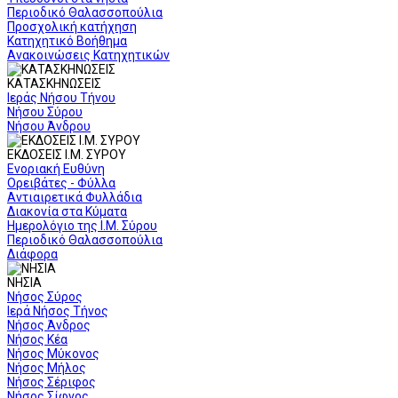
Περιοδικό Θαλασσοπούλια
Προσχολική κατήχηση
Κατηχητικό Βοήθημα
Ανακοινώσεις Κατηχητικών
ΚΑΤΑΣΚΗΝΩΣΕΙΣ
Ιεράς Νήσου Τήνου
Νήσου Σύρου
Νήσου Άνδρου
ΕΚΔΟΣΕΙΣ Ι.Μ. ΣΥΡΟΥ
Ενοριακή Ευθύνη
Ορειβάτες - Φύλλα
Αντιαιρετικά Φυλλάδια
Διακονία στα Κύματα
Ημερολόγιο της Ι.Μ. Σύρου
Περιοδικό Θαλασσοπούλια
Διάφορα
ΝΗΣΙΑ
Νήσος Σύρος
Ιερά Νήσος Τήνος
Νήσος Άνδρος
Νήσος Κέα
Νήσος Μύκονος
Νήσος Μήλος
Νήσος Σέριφος
Νήσος Σίφνος