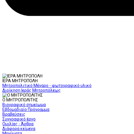
ΙΕΡΑ ΜΗΤΡΟΠΟΛΗ
Μητροπολιτικό Μέγαρο - φωτογραφικό υλικό
Διοίκηση Ιεράς Μητροπόλεως
Ο ΜΗΤΡΟΠΟΛΙΤΗΣ
Βιογραφικό σημείωμα
Εβδομαδιαίο Πρόγραμμα
Βραβεύσεις
Συγγραφικό έργο
Ομιλίες - Άρθρα
Διάφορα κείμενα
Μηνύματα