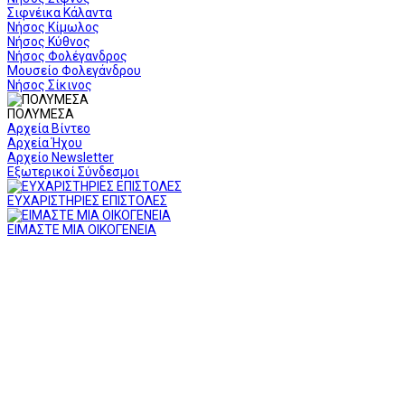
Σιφνέικα Κάλαντα
Νήσος Κίμωλος
Νήσος Κύθνος
Νήσος Φολέγανδρος
Μουσείο Φολεγάνδρου
Νήσος Σίκινος
ΠΟΛΥΜΕΣΑ
Αρχεία Βίντεο
Αρχεία Ήχου
Αρχείο Newsletter
Εξωτερικοί Σύνδεσμοι
ΕΥΧΑΡΙΣΤΗΡΙΕΣ ΕΠΙΣΤΟΛΕΣ
ΕΙΜΑΣΤΕ ΜΙΑ ΟΙΚΟΓΕΝΕΙΑ