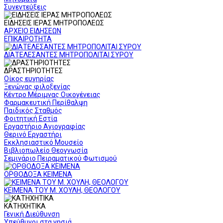
Συνεντεύξεις
ΕΙΔΗΣΕΙΣ ΙΕΡΑΣ ΜΗΤΡΟΠΟΛΕΩΣ
ΑΡΧΕΙΟ ΕΙΔΗΣΕΩΝ
ΕΠΙΚΑΙΡΟΤΗΤΑ
ΔΙΑΤΕΛΕΣΑΝΤΕΣ ΜΗΤΡΟΠΟΛΙΤΑΙ ΣΥΡΟΥ
ΔΡΑΣΤΗΡΙΟΤΗΤΕΣ
Οίκος ευγηρίας
Ξενώνας φιλοξενίας
Κέντρο Μέριμνας Οικογένειας
Φαρμακευτική Περίθαλψη
Παιδικός Σταθμός
Φοιτητική Εστία
Εργαστήριο Αγιογραφίας
Θερινό Εργαστήρι
Εκκλησιαστικό Μουσείο
Βιβλιοπωλείο Θεογνωσία
Σεμινάριο Πειραματικού Φωτισμού
ΟΡΘΟΔΟΞΑ ΚΕΙΜΕΝΑ
ΚΕΙΜΕΝΑ ΤΟΥ Μ. ΧΟΥΛΗ, ΘΕΟΛΟΓΟΥ
ΚΑΤΗΧΗΤΙΚΑ
Γενική Διεύθυνση
Υπεύθυνοι στα νησιά