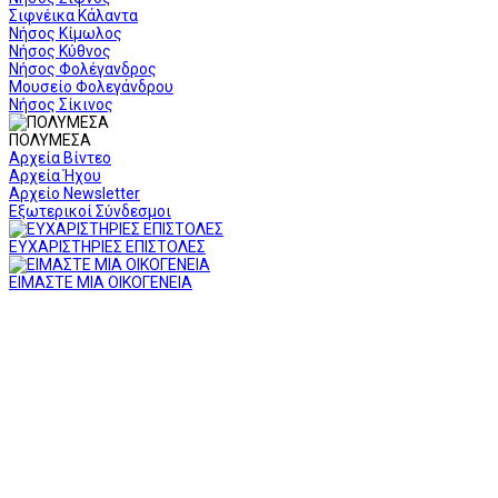
Σιφνέικα Κάλαντα
Νήσος Κίμωλος
Νήσος Κύθνος
Νήσος Φολέγανδρος
Μουσείο Φολεγάνδρου
Νήσος Σίκινος
ΠΟΛΥΜΕΣΑ
Αρχεία Βίντεο
Αρχεία Ήχου
Αρχείο Newsletter
Εξωτερικοί Σύνδεσμοι
ΕΥΧΑΡΙΣΤΗΡΙΕΣ ΕΠΙΣΤΟΛΕΣ
ΕΙΜΑΣΤΕ ΜΙΑ ΟΙΚΟΓΕΝΕΙΑ