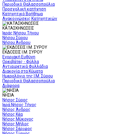
Περιοδικό Θαλασσοπούλια
Προσχολική κατήχηση
Κατηχητικό Βοήθημα
Ανακοινώσεις Κατηχητικών
ΚΑΤΑΣΚΗΝΩΣΕΙΣ
Ιεράς Νήσου Τήνου
Νήσου Σύρου
Νήσου Άνδρου
ΕΚΔΟΣΕΙΣ Ι.Μ. ΣΥΡΟΥ
Ενοριακή Ευθύνη
Ορειβάτες - Φύλλα
Αντιαιρετικά Φυλλάδια
Διακονία στα Κύματα
Ημερολόγιο της Ι.Μ. Σύρου
Περιοδικό Θαλασσοπούλια
Διάφορα
ΝΗΣΙΑ
Νήσος Σύρος
Ιερά Νήσος Τήνος
Νήσος Άνδρος
Νήσος Κέα
Νήσος Μύκονος
Νήσος Μήλος
Νήσος Σέριφος
Νήσος Σίφνος