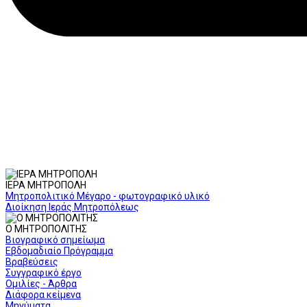
ΙΕΡΑ ΜΗΤΡΟΠΟΛΗ
Μητροπολιτικό Μέγαρο - φωτογραφικό υλικό
Διοίκηση Ιεράς Μητροπόλεως
Ο ΜΗΤΡΟΠΟΛΙΤΗΣ
Βιογραφικό σημείωμα
Εβδομαδιαίο Πρόγραμμα
Βραβεύσεις
Συγγραφικό έργο
Ομιλίες - Άρθρα
Διάφορα κείμενα
Μηνύματα