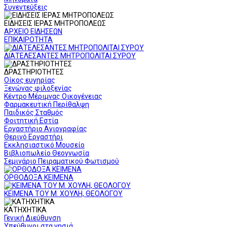
Συνεντεύξεις
ΕΙΔΗΣΕΙΣ ΙΕΡΑΣ ΜΗΤΡΟΠΟΛΕΩΣ
ΑΡΧΕΙΟ ΕΙΔΗΣΕΩΝ
ΕΠΙΚΑΙΡΟΤΗΤΑ
ΔΙΑΤΕΛΕΣΑΝΤΕΣ ΜΗΤΡΟΠΟΛΙΤΑΙ ΣΥΡΟΥ
ΔΡΑΣΤΗΡΙΟΤΗΤΕΣ
Οίκος ευγηρίας
Ξενώνας φιλοξενίας
Κέντρο Μέριμνας Οικογένειας
Φαρμακευτική Περίθαλψη
Παιδικός Σταθμός
Φοιτητική Εστία
Εργαστήριο Αγιογραφίας
Θερινό Εργαστήρι
Εκκλησιαστικό Μουσείο
Βιβλιοπωλείο Θεογνωσία
Σεμινάριο Πειραματικού Φωτισμού
ΟΡΘΟΔΟΞΑ ΚΕΙΜΕΝΑ
ΚΕΙΜΕΝΑ ΤΟΥ Μ. ΧΟΥΛΗ, ΘΕΟΛΟΓΟΥ
ΚΑΤΗΧΗΤΙΚΑ
Γενική Διεύθυνση
Υπεύθυνοι στα νησιά