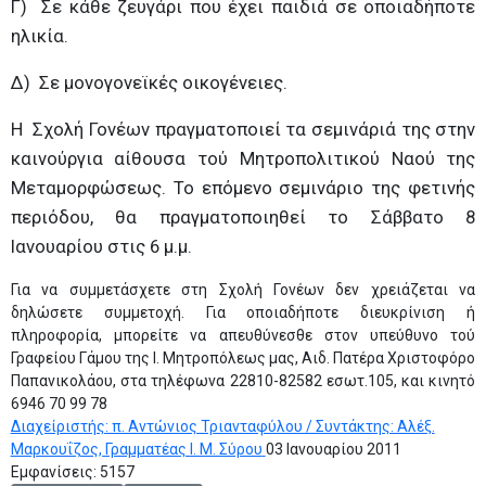
Γ) Σε κάθε ζευγάρι που έχει παιδιά σε οποιαδήποτε
ηλικία.
Δ) Σε μονογονεϊκές οικογένειες.
Η Σχολή Γονέων πραγματοποιεί τα σεμινάριά της στην
καινούργια αίθουσα τού Μητροπολιτικού Ναού της
Μεταμορφώσεως. Το επόμενο σεμινάριο της φετινής
περιόδου, θα πραγματοποιηθεί το Σάββατο 8
Ιανουαρίου στις 6 μ.μ.
Για να συμμετάσχετε στη Σχολή Γονέων δεν χρειάζεται να
δηλώσετε συμμετοχή. Για οποιαδήποτε διευκρίνιση ή
πληροφορία, μπορείτε να απευθύνεσθε στον υπεύθυνο τού
Γραφείου Γάμου της Ι. Μητροπόλεως μας, Αιδ. Πατέρα Χριστοφόρο
Παπανικολάου, στα τηλέφωνα 22810-82582 εσωτ.105, και κινητό
6946 70 99 78
Διαχείριστής: π. Αντώνιος Τριανταφύλου / Συντάκτης: Αλέξ.
Μαρκουΐζος, Γραμματέας Ι. Μ. Σύρου
03 Ιανουαρίου 2011
Εμφανίσεις: 5157