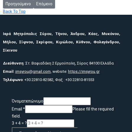
Προηγούμενο άρθρο: Πίττα Τουρλιανής
Επόμενο άρθρο: Δελτίο Τύπου 03/01/2011
Προηγούμενο
Επόμενο
Back To Top
Ιερά Μητρόπολις Σύρου, Τήνου, Άνδρου, Κέας, Μυκόνου,
Μήλου, Σίφνου, Σερίφου, Κιμώλου, Κύθνου, Φολεγάνδρου,
Σίκινου
Διεύθυνση
: Στ. Βαφιαδάκη 2 Ερμούπολη, Σύρος 84100 Ελλάδα
Email
:
imsyrou@gmail.com
, website:
https://imsyrou.gr
Τηλέφωνο
: +30 22810-82582, Φαξ : +30 22810-81553
Όνοματεπώνυμο
Email
*
Please fill the required
field.
3 + 4 = ?