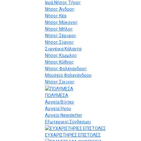
Ιερά Νήσος Τήνος
Νήσος Άνδρος
Νήσος Κέα
Νήσος Μύκονος
Νήσος Μήλος
Νήσος Σέριφος
Νήσος Σίφνος
Σιφνέικα Κάλαντα
Νήσος Κίμωλος
Νήσος Κύθνος
Νήσος Φολέγανδρος
Μουσείο Φολεγάνδρου
Νήσος Σίκινος
ΠΟΛΥΜΕΣΑ
Αρχεία Βίντεο
Αρχεία Ήχου
Αρχείο Newsletter
Εξωτερικοί Σύνδεσμοι
ΕΥΧΑΡΙΣΤΗΡΙΕΣ ΕΠΙΣΤΟΛΕΣ