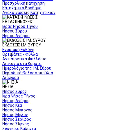
Προσχολική κατήχηση
Κατηχητικό Βοήθημα
Ανακοινώσεις Κατηχητικών
ΚΑΤΑΣΚΗΝΩΣΕΙΣ
Ιεράς Νήσου Τήνου
Νήσου Σύρου
Νήσου Άνδρου
ΕΚΔΟΣΕΙΣ Ι.Μ. ΣΥΡΟΥ
Ενοριακή Ευθύνη
Ορειβάτες - Φύλλα
Αντιαιρετικά Φυλλάδια
Διακονία στα Κύματα
Ημερολόγιο της Ι.Μ. Σύρου
Περιοδικό Θαλασσοπούλια
Διάφορα
ΝΗΣΙΑ
Νήσος Σύρος
Ιερά Νήσος Τήνος
Νήσος Άνδρος
Νήσος Κέα
Νήσος Μύκονος
Νήσος Μήλος
Νήσος Σέριφος
Νήσος Σίφνος
Σιφνέικα Κάλαντα