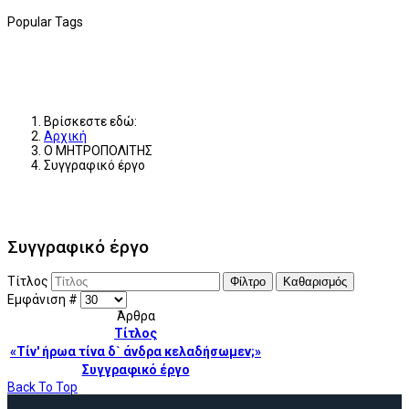
Popular Tags
Βρίσκεστε εδώ:
Αρχική
Ο ΜΗΤΡΟΠΟΛΙΤΗΣ
Συγγραφικό έργο
Συγγραφικό έργο
Τίτλος
Φίλτρο
Καθαρισμός
Εμφάνιση #
Άρθρα
Τίτλος
«Τίν' ήρωα τίνα δ` άνδρα κελαδήσωμεν;»
Συγγραφικό έργο
Back To Top