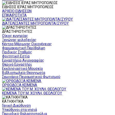
ΕΙΔΗΣΕΙΣ ΙΕΡΑΣ ΜΗΤΡΟΠΟΛΕΩΣ
ΑΡΧΕΙΟ ΕΙΔΗΣΕΩΝ
ΕΠΙΚΑΙΡΟΤΗΤΑ
ΔΙΑΤΕΛΕΣΑΝΤΕΣ ΜΗΤΡΟΠΟΛΙΤΑΙ ΣΥΡΟΥ
ΔΡΑΣΤΗΡΙΟΤΗΤΕΣ
Οίκος ευγηρίας
Ξενώνας φιλοξενίας
Κέντρο Μέριμνας Οικογένειας
Φαρμακευτική Περίθαλψη
Παιδικός Σταθμός
Φοιτητική Εστία
Εργαστήριο Αγιογραφίας
Θερινό Εργαστήρι
Εκκλησιαστικό Μουσείο
Βιβλιοπωλείο Θεογνωσία
Σεμινάριο Πειραματικού Φωτισμού
ΟΡΘΟΔΟΞΑ ΚΕΙΜΕΝΑ
ΚΕΙΜΕΝΑ ΤΟΥ Μ. ΧΟΥΛΗ, ΘΕΟΛΟΓΟΥ
ΚΑΤΗΧΗΤΙΚΑ
Γενική Διεύθυνση
Υπεύθυνοι στα νησιά
Περιοδικό Θαλασσοπούλια