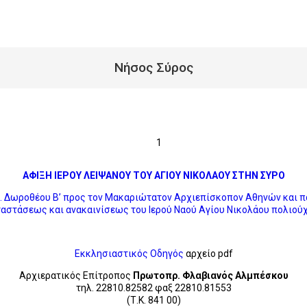
Νήσος Σύρος
ΑΦΙΞΗ ΙΕΡΟΥ ΛΕΙΨΑΝΟΥ ΤΟΥ ΑΓΙΟΥ ΝΙΚΟΛΑΟΥ ΣΤΗΝ ΣΥΡΟ
Δωροθέου Β’ προς τον Μακαριώτατον Αρχιεπίσκοπον Αθηνών και πά
αστάσεως και ανακαινίσεως του Ιερού Ναού Αγίου Νικολάου πολιο
Εκκλησιαστικός Οδηγός
αρχείο pdf
Αρχιερατικός Επίτροπος
Πρωτοπρ. Φλαβιανός Αλμπέσκου
τηλ. 22810.82582 φαξ 22810.81553
(Τ.Κ. 841 00)