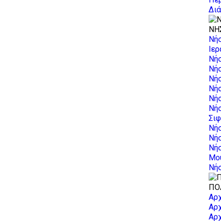
Δι
ΝΗ
Νή
Ιερ
Νή
Νή
Νή
Νή
Νή
Νή
Σιφ
Νή
Νή
Νή
Μο
Νήσ
ΠΟ
Αρχ
Αρχ
Αρχ