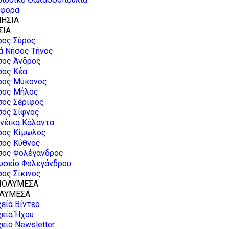
άφορα
ΣΙΑ
σος Σύρος
ά Νήσος Τήνος
σος Άνδρος
σος Κέα
σος Μύκονος
σος Μήλος
σος Σέριφος
σος Σίφνος
νέικα Κάλαντα
σος Κίμωλος
σος Κύθνος
σος Φολέγανδρος
υσείο Φολεγάνδρου
ος Σίκινος
ΛΥΜΕΣΑ
εία Βίντεο
εία Ήχου
είο Newsletter