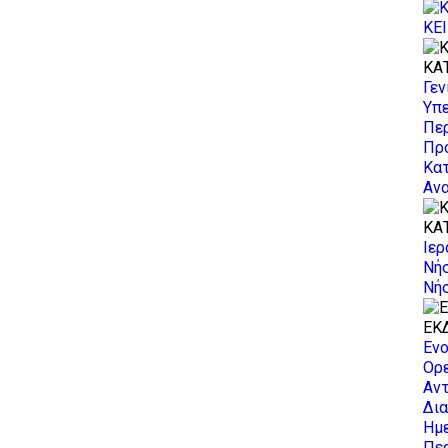
ΚΕ
ΚΑ
Γεν
Υπε
Πε
Πρ
Κα
Αν
ΚΑ
Ιερ
Νή
Νή
ΕΚΔ
Ενο
Ορε
Αντ
Δια
Ημε
Πε