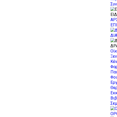
Συν
ΕΙ
ΑΡ
ΕΠ
ΔΙ
ΔΡ
Οίκ
Ξεν
Κέν
Φα
Πα
Φοι
Εργ
Θερ
Εκ
Βι
Σεμ
ΟΡ