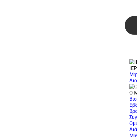
ΙΕ
Μη
Δι
Ο 
Βι
Εβ
Βρ
Συγ
Ομι
Διά
Μη