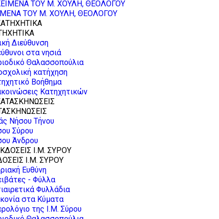
ΙΜΕΝΑ ΤΟΥ Μ. ΧΟΥΛΗ, ΘΕΟΛΟΓΟΥ
ΤΗΧΗΤΙΚΑ
ική Διεύθυνση
ύθυνοι στα νησιά
ριοδικό Θαλασσοπούλια
οσχολική κατήχηση
τηχητικό Βοήθημα
ακοινώσεις Κατηχητικών
ΤΑΣΚΗΝΩΣΕΙΣ
άς Νήσου Τήνου
σου Σύρου
σου Άνδρου
ΟΣΕΙΣ Ι.Μ. ΣΥΡΟΥ
ριακή Ευθύνη
ιβάτες - Φύλλα
ιαιρετικά Φυλλάδια
κονία στα Κύματα
ρολόγιο της Ι.Μ. Σύρου
ριοδικό Θαλασσοπούλια