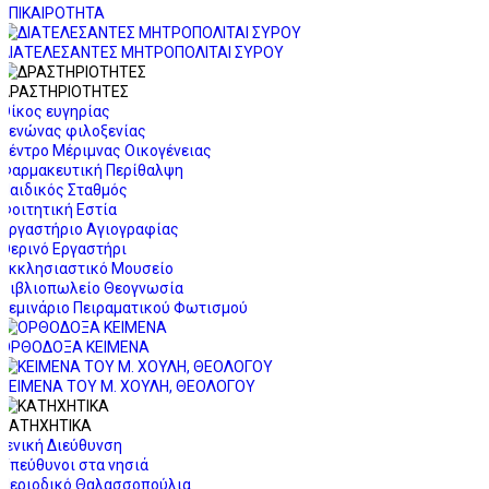
ΕΠΙΚΑΙΡΟΤΗΤΑ
ΔΙΑΤΕΛΕΣΑΝΤΕΣ ΜΗΤΡΟΠΟΛΙΤΑΙ ΣΥΡΟΥ
ΔΡΑΣΤΗΡΙΟΤΗΤΕΣ
Οίκος ευγηρίας
Ξενώνας φιλοξενίας
Κέντρο Μέριμνας Οικογένειας
Φαρμακευτική Περίθαλψη
Παιδικός Σταθμός
Φοιτητική Εστία
Εργαστήριο Αγιογραφίας
Θερινό Εργαστήρι
Εκκλησιαστικό Μουσείο
Βιβλιοπωλείο Θεογνωσία
Σεμινάριο Πειραματικού Φωτισμού
ΟΡΘΟΔΟΞΑ ΚΕΙΜΕΝΑ
ΚΕΙΜΕΝΑ ΤΟΥ Μ. ΧΟΥΛΗ, ΘΕΟΛΟΓΟΥ
ΚΑΤΗΧΗΤΙΚΑ
Γενική Διεύθυνση
Υπεύθυνοι στα νησιά
Περιοδικό Θαλασσοπούλια