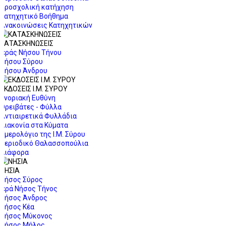
Προσχολική κατήχηση
Κατηχητικό Βοήθημα
Ανακοινώσεις Κατηχητικών
ΚΑΤΑΣΚΗΝΩΣΕΙΣ
Ιεράς Νήσου Τήνου
Νήσου Σύρου
Νήσου Άνδρου
ΕΚΔΟΣΕΙΣ Ι.Μ. ΣΥΡΟΥ
Ενοριακή Ευθύνη
Ορειβάτες - Φύλλα
Αντιαιρετικά Φυλλάδια
Διακονία στα Κύματα
Ημερολόγιο της Ι.Μ. Σύρου
Περιοδικό Θαλασσοπούλια
Διάφορα
ΝΗΣΙΑ
Νήσος Σύρος
Ιερά Νήσος Τήνος
Νήσος Άνδρος
Νήσος Κέα
Νήσος Μύκονος
Νήσος Μήλος