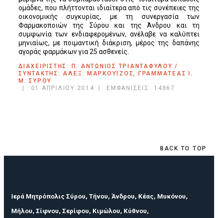
ομάδες, που πλήττονται ιδιαίτερα από τις συνέπειες της
οικονομικής συγκυρίας, με τη συνεργασία των
Φαρμακοποιών της Σύρου και της Άνδρου και τη
συμφωνία των ενδιαφερομένων, ανέλαβε να καλύπτει
μηνιαίως, με ποιμαντική διάκριση, μέρος της δαπάνης
αγοράς φαρμάκων για 25 ασθενείς.
ΔΙΑΧΕΊΡΙΣΤΉΣ: Π. ΑΝΤΏΝΙΟΣ ΤΡΙΑΝΤΑΦΎΛΟΥ /
ΣΥΝΤΆΚΤΗΣ: ΑΛΈΞ. ΜΑΡΚΟΥΪ́ΖΟΣ, ΓΡΑΜΜΑΤΈΑΣ Ι.
Μ. ΣΎΡΟΥ
01 ΑΠΡΙΛΊΟΥ 2014
ΕΜΦΑΝΊΣΕΙΣ: 14867
BACK TO TOP
Ιερά Μητρόπολις Σύρου, Τήνου, Άνδρου, Κέας, Μυκόνου,
Μήλου, Σίφνου, Σερίφου, Κιμώλου, Κύθνου,