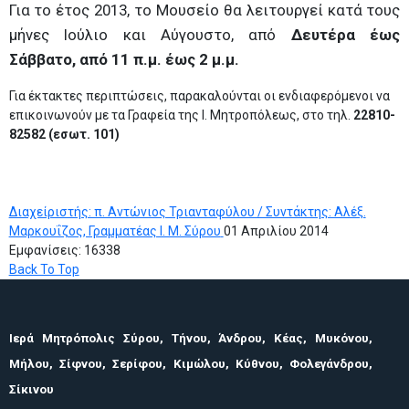
Για το έτος 2013, το Μουσείο θα λειτουργεί κατά τους
μήνες Ιούλιο και Αύγουστο, από
Δευτέρα έως
Σάββατο, από 11 π.μ. έως 2 μ.μ.
Για έκτακτες περιπτώσεις, παρακαλούνται οι ενδιαφερόμενοι να
επικοινωνούν με τα Γραφεία της Ι. Μητροπόλεως, στο τηλ.
22810-
82582 (εσωτ. 101)
Διαχείριστής: π. Αντώνιος Τριανταφύλου / Συντάκτης: Αλέξ.
Μαρκουΐζος, Γραμματέας Ι. Μ. Σύρου
01 Απριλίου 2014
Εμφανίσεις: 16338
Back To Top
Ιερά Μητρόπολις Σύρου, Τήνου, Άνδρου, Κέας, Μυκόνου,
Μήλου, Σίφνου, Σερίφου, Κιμώλου, Κύθνου, Φολεγάνδρου,
Σίκινου