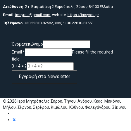
Διεύθυνση
: Στ. Βαφιαδάκη 2 Ερμούπολη, Σύρος 84100 Ελλάδα
Email
:
imsyrou@gmail.com
, website:
https://imsyrou.gr
Τηλέφωνο
: +30 22810-82582, Φαξ : +30 22810-81553
Όνοματεπώνυμο
Email
*
Please fill the required
field.
3 + 4 = ?
Εγγραφή στο Newsletter
© 2026 Ιερά Μητρόπολις Σύρου, Τήνου, Άνδρου, Κέας, Μυκόνου,
Μήλου, Σίφνου, Σερίφου, Κιμώλου, Κύθνου, Φολεγάνδρου, Σίκινου