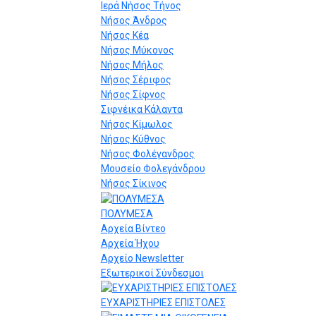
Ιερά Νήσος Τήνος
Νήσος Άνδρος
Νήσος Κέα
Νήσος Μύκονος
Νήσος Μήλος
Νήσος Σέριφος
Νήσος Σίφνος
Σιφνέικα Κάλαντα
Νήσος Κίμωλος
Νήσος Κύθνος
Νήσος Φολέγανδρος
Μουσείο Φολεγάνδρου
Νήσος Σίκινος
ΠΟΛΥΜΕΣΑ
Αρχεία Βίντεο
Αρχεία Ήχου
Αρχείο Newsletter
Εξωτερικοί Σύνδεσμοι
ΕΥΧΑΡΙΣΤΗΡΙΕΣ ΕΠΙΣΤΟΛΕΣ