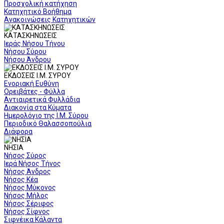
Προσχολική κατήχηση
Κατηχητικό Βοήθημα
Ανακοινώσεις Κατηχητικών
ΚΑΤΑΣΚΗΝΩΣΕΙΣ
Ιεράς Νήσου Τήνου
Νήσου Σύρου
Νήσου Άνδρου
ΕΚΔΟΣΕΙΣ Ι.Μ. ΣΥΡΟΥ
Ενοριακή Ευθύνη
Ορειβάτες - Φύλλα
Αντιαιρετικά Φυλλάδια
Διακονία στα Κύματα
Ημερολόγιο της Ι.Μ. Σύρου
Περιοδικό Θαλασσοπούλια
Διάφορα
ΝΗΣΙΑ
Νήσος Σύρος
Ιερά Νήσος Τήνος
Νήσος Άνδρος
Νήσος Κέα
Νήσος Μύκονος
Νήσος Μήλος
Νήσος Σέριφος
Νήσος Σίφνος
Σιφνέικα Κάλαντα