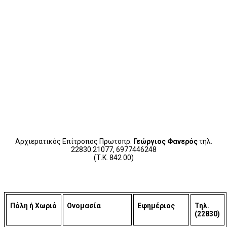
Αρχιερατικός Επίτροπος Πρωτοπρ.
Γεώργιος Φανερός
τηλ.
22830.21077, 6977446248
(Τ.Κ. 842 00)
Πόλη ή Χωριό
Ονομασία
Εφημέριος
Τηλ.
(22830)