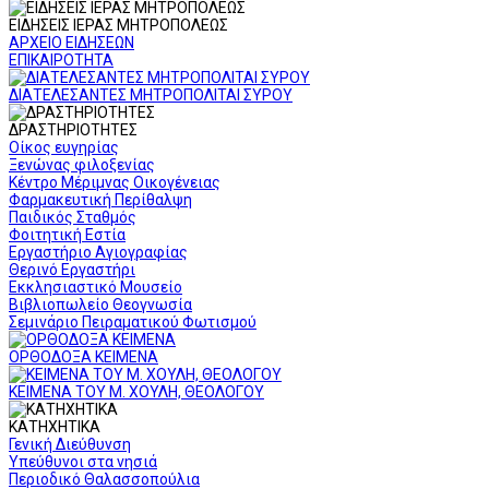
ΕΙΔΗΣΕΙΣ ΙΕΡΑΣ ΜΗΤΡΟΠΟΛΕΩΣ
ΑΡΧΕΙΟ ΕΙΔΗΣΕΩΝ
ΕΠΙΚΑΙΡΟΤΗΤΑ
ΔΙΑΤΕΛΕΣΑΝΤΕΣ ΜΗΤΡΟΠΟΛΙΤΑΙ ΣΥΡΟΥ
ΔΡΑΣΤΗΡΙΟΤΗΤΕΣ
Οίκος ευγηρίας
Ξενώνας φιλοξενίας
Κέντρο Μέριμνας Οικογένειας
Φαρμακευτική Περίθαλψη
Παιδικός Σταθμός
Φοιτητική Εστία
Εργαστήριο Αγιογραφίας
Θερινό Εργαστήρι
Εκκλησιαστικό Μουσείο
Βιβλιοπωλείο Θεογνωσία
Σεμινάριο Πειραματικού Φωτισμού
ΟΡΘΟΔΟΞΑ ΚΕΙΜΕΝΑ
ΚΕΙΜΕΝΑ ΤΟΥ Μ. ΧΟΥΛΗ, ΘΕΟΛΟΓΟΥ
ΚΑΤΗΧΗΤΙΚΑ
Γενική Διεύθυνση
Υπεύθυνοι στα νησιά
Περιοδικό Θαλασσοπούλια