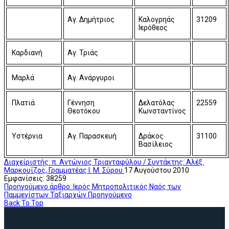
Αγ. Δημήτριος
Καλογρηάς
31209
Ιερόθεος
Καρδιανή
Αγ. Τριάς
Μαρλά
Αγ. Ανάργυροι
Πλατιά
Γέννηση
Δελατόλας
22559
Θεοτόκου
Κωνσταντίνος
Υστέρνια
Αγ. Παρασκευή
Δράκος
31100
Βασίλειος
Διαχείριστής: π. Αντώνιος Τριανταφύλου / Συντάκτης: Αλέξ.
Μαρκουΐζος, Γραμματέας Ι. Μ. Σύρου
17 Αυγούστου 2010
Εμφανίσεις: 38259
Προηγούμενο άρθρο: Ιερός Μητροπολιτικός Ναός των
Παμμεγίστων Ταξιαρχών
Προηγούμενο
Back To Top