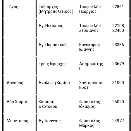
Τήνος
Ταξιάρχες
Τουφεκλής
22861
(Μητροπολιτικός)
Γεώργιος
Αγ. Νικόλαος
Τουφεκλής
22108,
Στυλιανός
22400
Αγ. Παρασκευή
Κανακάρης
23336
Ιωάννης
Τρεις Ιεράρχες
Ασημομύτης
23679
Γ.
Αρνάδος
Ανάληψη Κυρίου
Σαντοριναίος
31000
Ευστ.
Δύο Χωρία
Κοίμηση
Φώσκολος
25020
Θεοτόκου
Ιάκωβος
Μουντάδος
Αγ. Ιωάννης
Φώσκολος
24977
Μάρκος