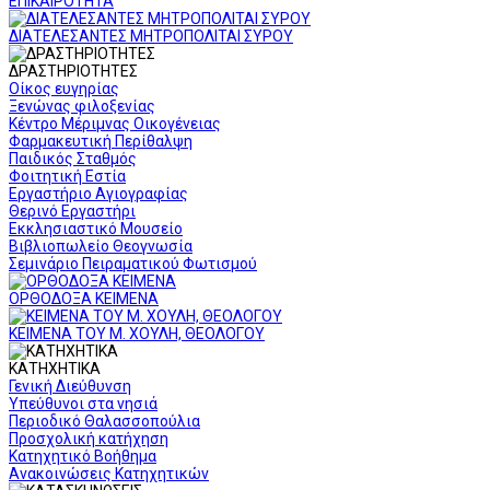
ΕΠΙΚΑΙΡΟΤΗΤΑ
ΔΙΑΤΕΛΕΣΑΝΤΕΣ ΜΗΤΡΟΠΟΛΙΤΑΙ ΣΥΡΟΥ
ΔΡΑΣΤΗΡΙΟΤΗΤΕΣ
Οίκος ευγηρίας
Ξενώνας φιλοξενίας
Κέντρο Μέριμνας Οικογένειας
Φαρμακευτική Περίθαλψη
Παιδικός Σταθμός
Φοιτητική Εστία
Εργαστήριο Αγιογραφίας
Θερινό Εργαστήρι
Εκκλησιαστικό Μουσείο
Βιβλιοπωλείο Θεογνωσία
Σεμινάριο Πειραματικού Φωτισμού
ΟΡΘΟΔΟΞΑ ΚΕΙΜΕΝΑ
ΚΕΙΜΕΝΑ ΤΟΥ Μ. ΧΟΥΛΗ, ΘΕΟΛΟΓΟΥ
ΚΑΤΗΧΗΤΙΚΑ
Γενική Διεύθυνση
Υπεύθυνοι στα νησιά
Περιοδικό Θαλασσοπούλια
Προσχολική κατήχηση
Κατηχητικό Βοήθημα
Ανακοινώσεις Κατηχητικών