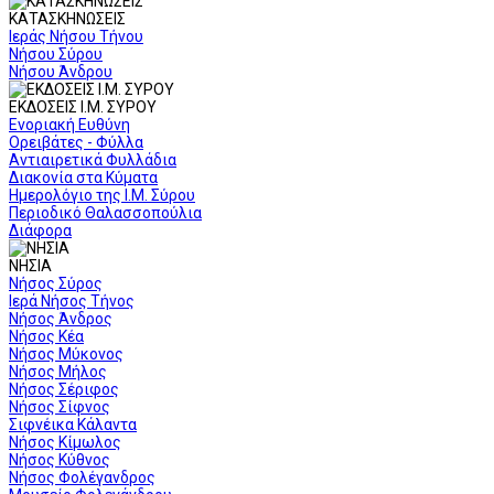
ΚΑΤΑΣΚΗΝΩΣΕΙΣ
Ιεράς Νήσου Τήνου
Νήσου Σύρου
Νήσου Άνδρου
ΕΚΔΟΣΕΙΣ Ι.Μ. ΣΥΡΟΥ
Ενοριακή Ευθύνη
Ορειβάτες - Φύλλα
Αντιαιρετικά Φυλλάδια
Διακονία στα Κύματα
Ημερολόγιο της Ι.Μ. Σύρου
Περιοδικό Θαλασσοπούλια
Διάφορα
ΝΗΣΙΑ
Νήσος Σύρος
Ιερά Νήσος Τήνος
Νήσος Άνδρος
Νήσος Κέα
Νήσος Μύκονος
Νήσος Μήλος
Νήσος Σέριφος
Νήσος Σίφνος
Σιφνέικα Κάλαντα
Νήσος Κίμωλος
Νήσος Κύθνος
Νήσος Φολέγανδρος