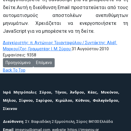
δείτε.
Αυτή η διεύθυνση Email προστατεύεται από τους
αυτοματισμούς αποστολέων ανεπιθύμητων
μηνυμάτων. Χρειάζεται να ενεργοποιήσετε τη
JavaScript για να μπορέσετε να τη δείτε.
Διαχείριστής: π. Αντώνιος Τριανταφύλου / Συντάκτης: Αλέξ.
Μαρκουΐζος, Γραμματέας Ι. Μ. Σύρου
31 Αυγούστου 2010
Εμφανίσεις: 9358
Προηγούμενο άρθρο: Μουσείο Ιεράς Μονής Θεοτόκου Τουρλιανής
Επόμενο άρθρο: Ιερός Ναός Πανάχρας
Προηγούμενο
Επόμενο
Back To Top
Ιερά Μητρόπολις Σύρου, Τήνου, Άνδρου, Κέας, Μυκόνου,
Μήλου, Σίφνου, Σερίφου, Κιμώλου, Κύθνου, Φολεγάνδρου,
Σίκινου
Διεύθυνση
: Στ. Βαφιαδάκη 2 Ερμούπολη, Σύρος 84100 Ελλάδα
Email
:
imsyrou@gmail.com
, website:
https://imsyrou.gr