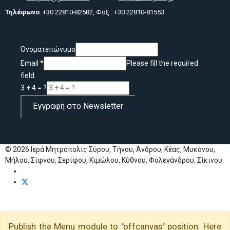
Τηλέφωνο
: +30 22810-82582, Φαξ : +30 22810-81553
Όνοματεπώνυμο
Email
*
Please fill the required
field.
3 + 4 = ?
Εγγραφή στο Newsletter
© 2026 Ιερά Μητρόπολις Σύρου, Τήνου, Άνδρου, Κέας, Μυκόνου,
Μήλου, Σίφνου, Σερίφου, Κιμώλου, Κύθνου, Φολεγάνδρου, Σίκινου
Publish the Menu module to "offcanvas" position. Here