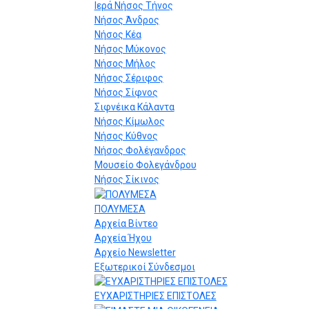
Ιερά Νήσος Τήνος
Νήσος Άνδρος
Νήσος Κέα
Νήσος Μύκονος
Νήσος Μήλος
Νήσος Σέριφος
Νήσος Σίφνος
Σιφνέικα Κάλαντα
Νήσος Κίμωλος
Νήσος Κύθνος
Νήσος Φολέγανδρος
Μουσείο Φολεγάνδρου
Νήσος Σίκινος
ΠΟΛΥΜΕΣΑ
Αρχεία Βίντεο
Αρχεία Ήχου
Αρχείο Newsletter
Εξωτερικοί Σύνδεσμοι
ΕΥΧΑΡΙΣΤΗΡΙΕΣ ΕΠΙΣΤΟΛΕΣ