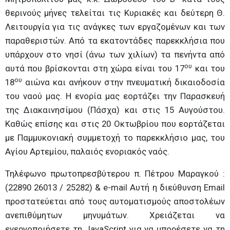
θερινούς μήνες τελείται τις Κυριακές και δεύτερη Θ.
Λειτουργία για τις ανάγκες των εργαζομένων και των
παραθεριστών. Από τα εκατοντάδες παρεκκλήσια που
υπάρχουν στο νησί (άνω των χιλίων) τα πενήντα από
ου
αυτά που βρίσκονται στη χώρα είναι του 17
και του
ου
18
αιώνα και ανήκουν στην πνευματική δικαιοδοσία
του ναού μας. Η ενορία μας εορτάζει την Παρασκευή
της Διακαινησίμου (Πάσχα) και στις 15 Αυγούστου.
Καθώς επίσης και στις 20 Οκτωβρίου που εορτάζεται
με Παμμυκονιακή συμμετοχή το παρεκκλήσιο μας, του
Αγίου Αρτεμίου, παλαιός ενοριακός ναός.
Τηλέφωνο πρωτοπρεσβύτερου π. Πέτρου Μαραγκού :
(22890 26013 / 25282) & e-mail
Αυτή η διεύθυνση Email
προστατεύεται από τους αυτοματισμούς αποστολέων
ανεπιθύμητων μηνυμάτων. Χρειάζεται να
ενεργοποιήσετε τη JavaScript για να μπορέσετε να τη