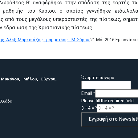
Δωρόθεος Β' αναφέρθηκε στην απόδοση της εορτής τω
 μαθητής του Κυρίου, ο οποίος γεννήθηκε ειδωλολ
ας από τους μεγάλους υπερασπιστές της πίστεως, σηματ
ν εδραίωση της Χριστιανικής πίστεως.
ς: Αλέξ. Μαρκουΐζος, Γραμματέας Ι. Μ. Σύρου
21 Μάι 2016
Εμφανίσεις
ΙΤΗ ΜΕΓΑΡΩΝ ΚΑΙ ΣΑΛΑΜΙΝΟΣ κ.ΚΩΝΣΤΑΝΤΙΝΟ
ΟΥ ΑΓΙΟΥ ΙΓΝΑΤΙΟΥ, ΜΗΤΡΟΠΟΛΙΤΟΥ ΜΑΡΙΟΥΠΟΛΕΩΣ ΔΩΡΙΖΟΝΤΑΙ ΣΤΗ
Όνοματεπώνυμο
 Μυκόνου, Μήλου, Σίφνου,
Email
*
Please fill the required field.
 Ελλάδα
3 + 4 = ?
Εγγραφή στο Newslett