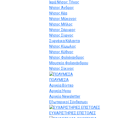
Ιερά Νήσος Τήνος
Νήσος Άνδρος
Νήσος Κέα
Νήσος Μύκονος
Νήσος Μήλος
Νήσος Σέριφος
Νήσος Σίφνος
Σιφνέικα Κάλαντα
Νήσος Κίμωλος
Νήσος Κύθνος
Νήσος Φολέγανδρος
Μουσείο Φολεγάνδρου
Νήσος Σίκινος
ΠΟΛΥΜΕΣΑ
Αρχεία Βίντεο
Αρχεία Ήχου
Αρχείο Newsletter
Εξωτερικοί Σύνδεσμοι
ΕΥΧΑΡΙΣΤΗΡΙΕΣ ΕΠΙΣΤΟΛΕΣ