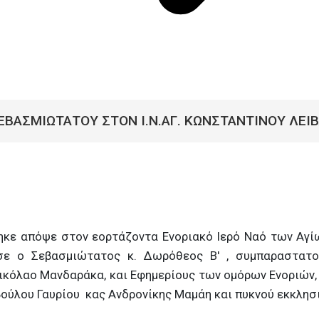
ΕΒΑΣΜΙΩΤΑΤΟΥ ΣΤΟΝ Ι.Ν.ΑΓ. ΚΩΝΣΤΑΝΤΙΝΟΥ ΛΕΙ
ε απόψε στον εορτάζοντα Ενοριακό Ιερό Ναό των Αγίω
σε ο Σεβασμιώτατος κ. Δωρόθεος Β' , συμπαραστατ
ικόλαο Μανδαράκα, και Εφημερίους των ομόρων Ενοριών,
μβούλου Γαυρίου κας Ανδρονίκης Μαμάη και πυκνού εκκλησ