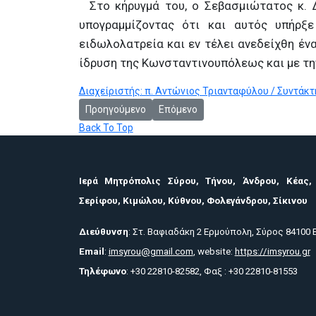
Στο κήρυγμά του, ο Σεβασμιώτατος κ. 
υπογραμμίζοντας ότι και αυτός υπήρξε
ειδωλολατρεία και εν τέλει ανεδείχθη έν
ίδρυση της Κωνσταντινουπόλεως και με τη
Διαχείριστής: π. Αντώνιος Τριανταφύλου / Συντάκτη
Προηγούμενο άρθρο: ΕΥΧΕΣ ΣΤΟΝ ΣΕΒ. ΜΗΤΡΟΠΟΛ
Επόμενο άρθρο: ΙΕΡΑ ΛΕΙΨΑΝΑ Τ
Προηγούμενο
Επόμενο
Back To Top
Ιερά Μητρόπολις Σύρου, Τήνου, Άνδρου, Κέας,
Σερίφου, Κιμώλου, Κύθνου, Φολεγάνδρου, Σίκινου
Διεύθυνση
: Στ. Βαφιαδάκη 2 Ερμούπολη, Σύρος 84100
Email
:
imsyrou@gmail.com
, website:
https://imsyrou.gr
Τηλέφωνο
: +30 22810-82582, Φαξ : +30 22810-81553