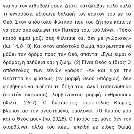
για να τον λιθοβολήσουν. Διότι κατάλαβαν πολύ καλά
τι εννοούσε: εξίσωνε δηλαδή τον εαυτόν του με το
Θεό. Στον απόστολο Φίλιππο, που του ζήτησε κάποτε
να τους αποκαλύψει τον Πατέρα του, τού λέγει: «Τόσο
καιρό είμαι μαζί σας Φίλιππε και δεν με γνώρισες;»
(Ιω. 14, 8-10). Και στον απόστολο Θωμά, που ρώτησε να
μάθει τον δρόμο προς τον Θεό, απαντά: «Εγώ είμαι ο
δρόμος, η αλήθεια και η ζωή». (2) Είναι Θεός ο ίδιος: Ο
απόστολος των εθνών γράφει: «Αν και είχε την
Θεότητα εκ φύσεως (εν μορφή Θεού υπάρχων), δεν
φοβήθηκε να αφήσει τη δόξα του. Αλλά ταπεινώθηκε
(εαυτόν εκένωσε), λαμβάνοντας μορφή ανθρώπου»
(Φιλιπ. 2,6-7). Ο δύσπιστος απόστολος Θωμάς,
βλέποντάς τον αναστημένο, ομολογεί: «Ο Κύριός μου
και ο Θεός μου» (Ιω. 20,28). Ο Ιησούς όχι μόνο δεν τον
διορθώνει, αλλά του λέει: ‘επειδή με είδες Θωμά