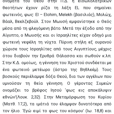
ονόματα του Θεού στην Π.Δ. ή ειδωλολατρικών
θεοτήτων έχουν ρίζα τη λέξη EL που σημαίνει
φωτεινός, φως: El – Elohim, Melekh (βασιλιάς), Μολώχ,
Βάαλ, Βεελζεβούλ. Στον Μωυσή εμφανίστηκε ο Θεός
μέσα από τη φλεγόμενη βάτο. Μετά την έξοδο από την
Αίγυπτο, ο Μωυσής και οι Ισραηλίτες είχαν οδηγό μια
φωτεινή νεφέλη τη νύχτα. Πύρινη στήλη εξ ουρανού
χώρισε τους Ισραηλίτες από τους Αιγυπτίους, μέχρις
ότου διαβούν την Ερυθρά Θάλασσα και σωθούν κ.λπ.
Στην Κ.Δ. ομοίως, η γέννηση του Χριστού συνδέεται με
ένα φωτεινό μετέωρο (άστρο της Βηθλεέμ). Τους
βοσκούς περιέλαμψε δόξα Θεού, δια των αγγέλων που
υμνούσαν τη θεία γέννηση. Ο γέροντας Συμεών
ονομάζει το βρέφος Ιησού ‘φως εις αποκάλυψιν
εθνών’(Λουκ. 2,32). Στην Μεταμόρφωση του Κυρίου
(Ματθ. 17,2), τα ιμάτιά του έλαμψαν δυνατότερα από
τον ήλιο. ‘Εγώ ειμί το φως του κόσμου’ (Ιω. 18,8) και