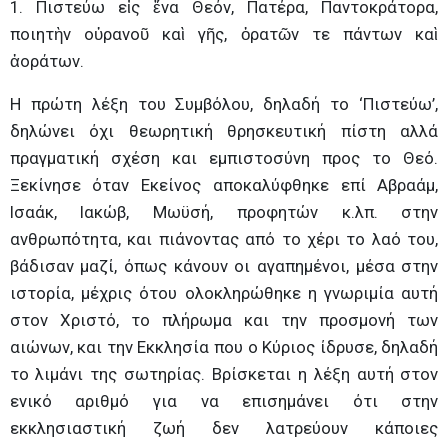
1. Πιστεύω εἰς ἕνα Θεόν, Πατέρα, Παντοκράτορα,
ποιητὴν οὐρανοῦ καὶ γῆς, ὁρατῶν τε πάντων καὶ
ἀοράτων.
Η πρώτη λέξη του Συμβόλου, δηλαδή το ‘Πιστεύω’,
δηλώνει όχι θεωρητική θρησκευτική πίστη αλλά
πραγματική σχέση και εμπιστοσύνη προς το Θεό.
Ξεκίνησε όταν Εκείνος αποκαλύφθηκε επί Αβραάμ,
Ισαάκ, Ιακώβ, Μωϋσή, προφητών κ.λπ. στην
ανθρωπότητα, και πιάνοντας από το χέρι το λαό του,
βάδισαν μαζί, όπως κάνουν οι αγαπημένοι, μέσα στην
ιστορία, μέχρις ότου ολοκληρώθηκε η γνωριμία αυτή
στον Χριστό, το πλήρωμα και την προσμονή των
αιώνων, και την Εκκλησία που ο Κύριος ίδρυσε, δηλαδή
το λιμάνι της σωτηρίας. Βρίσκεται η λέξη αυτή στον
ενικό αριθμό για να επισημάνει ότι στην
εκκλησιαστική ζωή δεν λατρεύουν κάποιες