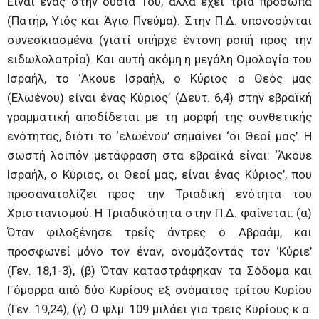
Είναι ένας στην ουσία Του, αλλά έχει τρία πρόσωπα
(Πατήρ, Υιός και Άγιο Πνεύμα). Στην Π.Δ. υπονοούνται
συνεσκιασμένα (γιατί υπήρχε έντονη ροπή προς την
ειδωλολατρία). Και αυτή ακόμη η μεγάλη Ομολογία του
Ισραήλ, το ‘Άκουε Ισραήλ, ο Κύριος ο Θεός μας
(Ελωένου) είναι ένας Κύριος’ (Δευτ. 6,4) στην εβραϊκή
γραμματική αποδίδεται με τη μορφή της συνθετικής
ενότητας, διότι το ‘ελωένου’ σημαίνει ‘οι Θεοί μας’. Η
σωστή λοιπόν μετάφραση στα εβραϊκά είναι: ‘Άκουε
Ισραήλ, ο Κύριος, οι Θεοί μας, είναι ένας Κύριος’, που
προσανατολίζει προς την Τριαδική ενότητα του
Χριστιανισμού. Η Τριαδικότητα στην Π.Δ. φαίνεται: (α)
Όταν φιλοξένησε τρείς άντρες ο Αβραάμ, και
προσφωνεί μόνο τον έναν, ονομάζοντάς τον ‘Κύριε’
(Γεν. 18,1-3), (β) Όταν καταστράφηκαν τα Σόδομα και
Γόμορρα από δύο Κυρίους εξ ονόματος τρίτου Κυρίου
(Γεν. 19,24), (γ) Ο ψλμ. 109 μιλάει για τρεις Κυρίους κ.α.