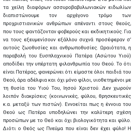
τα χείλη διαφόρων ασσυροβαβυλωνιακών ειδωλίων
διαπιστώνουμε τον αρχέγονο τρόμο των
προχριστιανικών ανθρώπων απέναντι στους θεούς,
που τους φαντάζονταν φοβερούς και εκδικητικούς. Για
να τους εξευμενίσουν εξάλλου συχνά προσέφεραν σ’
αυτούς ζωοθυσίες και ανθρωποθυσίες. Ωραιότατα, η
παραβολή του Ευσπλαχνικού Πατέρα (Ασώτου Υιού)
αποδίδει την υπέρτατη φιλανθρωπία του Θεού. Το ότι
είναι Πατέρας, φανερώνει ότι είμαστε όλοι παιδιά του
Θεού, άρα αδέλφια και όχι μόνο φίλοι, υιοθετημένοι με
τη θυσία του Υιού Του, Ιησού Χριστού. Δεν χωρούν
λοιπόν διακρίσεις (κοινωνικές, φύλου, θρησκευτικές
κ.α. μεταξύ των πιστών). Εννοείται πως η έννοια του
Θεού ως Πατέρα υποδηλώνει την καλύτερη σχέση
προσώπων με το Θεό και όχι βιολογικότητα και φύλο.
Διότι ο Θεός ως Πνεύμα που είναι δεν έχει φύλο! Η