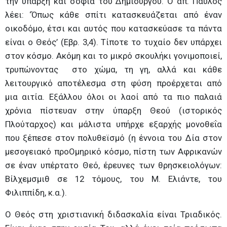
την ύπαρξη και σοφία του Δημιουργού. Ο απ. Παύλος
λέει: ‘Όπως κάθε σπίτι κατασκευάζεται από έναν
οικοδόμο, έτσι και αυτός που κατασκεύασε τα πάντα
είναι ο Θεός’ (Εβρ. 3,4). Τίποτε το τυχαίο δεν υπάρχει
στον κόσμο. Ακόμη και το μικρό σκουλήκι γονιμοποιεί,
τρυπώνοντας στο χώμα, τη γη, αλλά και κάθε
λειτουργικό αποτέλεσμα στη φύση προέρχεται από
μια αιτία. Εξάλλου όλοι οι λαοί από τα πιο παλαιά
χρόνια πίστευαν στην ύπαρξη Θεού (ιστορικός
Πλούταρχος) και μάλιστα υπήρχε εξαρχής μονοθεΐα
που ξέπεσε στον πολυθεϊσμό (η έννοια του Δία στον
μεσογειακό προΟμηρικό κόσμο, πίστη των Αφρικανών
σε έναν υπέρτατο Θεό, έρευνες των θρησκειολόγων:
Βίλχεμσμιθ σε 12 τόμους, του Μ. Ελιάντε, του
Φιλιππίδη, κ.α.).
Ο Θεός στη χριστιανική διδασκαλία είναι Τριαδικός.