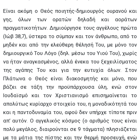
Είναι ακόμη ο Θεός ποιητής-δημιουργός ουρανού και
γης, όλων των ορατών δηλαδή και αοράτων
πραγματικοτήτων. Δημιούργησε τους αγγέλους πρώτα
(Ιώβ 38,7), ύστερα το σύμπαν και τον άνθρωπο, από το
μηδέν και από την ελεύθερη θέλησή Του, με μόνο τον
δημιουργικό Του Λόγο (δηλ. μέσω του Υιού Του), χωρίς
να ήταν αναγκασμένος, αλλά ένεκα του ξεχειλίσματος
της αγάπης Του και για την ευτυχία όλων. Στον
Πλάτωνα ο Θεός είναι διακοσμητής και μόνο, που
βάζει σε τάξη την προϋπάρχουσα ύλη, ενώ στον
Ιουδαϊσμό και τον Χριστιανισμό επισημαίνεται το
απολύτως κυρίαρχο στοιχείο του, η μοναδικότητά του
και η παντοδυναμία του, αφού δεν υπήρχε τίποτε πριν
απ’ αυτόν. Ο αγγελικός κόσμος (ο αριθμός τους είναι
πολύ μεγάλος, διαιρούνται σε 9 τάγματα) πλησιάζεται
με τα μάτια της πίστης και την θερμή προσευχή, ενώ