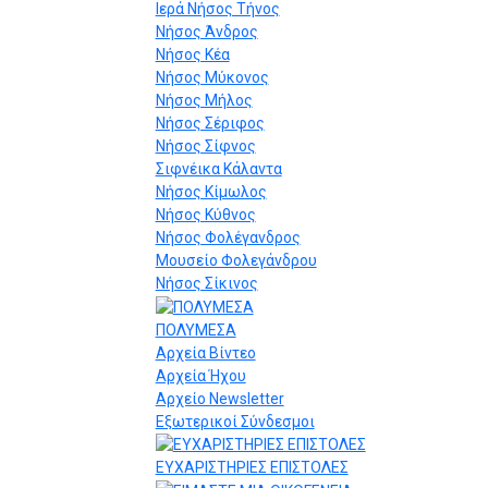
Ιερά Νήσος Τήνος
Νήσος Άνδρος
Νήσος Κέα
Νήσος Μύκονος
Νήσος Μήλος
Νήσος Σέριφος
Νήσος Σίφνος
Σιφνέικα Κάλαντα
Νήσος Κίμωλος
Νήσος Κύθνος
Νήσος Φολέγανδρος
Μουσείο Φολεγάνδρου
Νήσος Σίκινος
ΠΟΛΥΜΕΣΑ
Αρχεία Βίντεο
Αρχεία Ήχου
Αρχείο Newsletter
Εξωτερικοί Σύνδεσμοι
ΕΥΧΑΡΙΣΤΗΡΙΕΣ ΕΠΙΣΤΟΛΕΣ