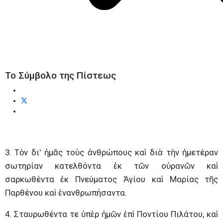
Το Σύμβολο της Πίστεως
3. Τὸν δι' ἡμᾶς τοὺς ἀνθρώπους καὶ διὰ τὴν ἡμετέραν
σωτηρίαν κατελθόντα ἐκ τῶν οὐρανῶν καὶ
σαρκωθέντα ἐκ Πνεύματος Ἁγίου καὶ Μαρίας τῆς
Παρθένου καὶ ἐνανθρωπήσαντα.
4. Σταυρωθέντα τε ὑπὲρ ἡμῶν ἐπὶ Ποντίου Πιλάτου, καὶ