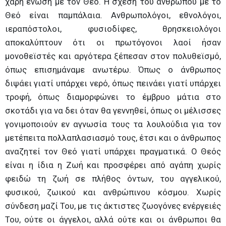
χάρη ένωση με τον Θεό. Η σχέση του ανθρώπου με το
Θεό είναι παμπάλαια. Ανθρωπολόγοι, εθνολόγοι,
ιεραπόστολοι, φυσιοδίφες, θρησκειολόγοι
αποκαλύπτουν ότι οι πρωτόγονοι λαοί ήσαν
μονοθεϊστές και αργότερα ξέπεσαν στον πολυθεϊσμό,
όπως επισημάναμε ανωτέρω. Όπως ο άνθρωπος
διψάει γιατί υπάρχει νερό, όπως πεινάει γιατί υπάρχει
τροφή, όπως διαμορφώνει το έμβρυο μάτια στο
σκοτάδι για να δει όταν θα γεννηθεί, όπως οι μέλισσες
γονιμοποιούν εν αγνωσία τους τα λουλούδια για τον
μετέπειτα πολλαπλασιασμό τους, έτσι και ο άνθρωπος
αναζητεί τον Θεό γιατί υπάρχει πραγματικά. Ο Θεός
είναι η ίδια η Ζωή και προσφέρει από αγάπη χωρίς
φειδώ τη ζωή σε πλήθος όντων, του αγγελικού,
φυσικού, ζωικού και ανθρώπινου κόσμου. Χωρίς
σύνδεση μαζί Του, με τις άκτιστες ζωογόνες ενέργειές
Του, ούτε οι άγγελοι, αλλά ούτε και οι άνθρωποι θα