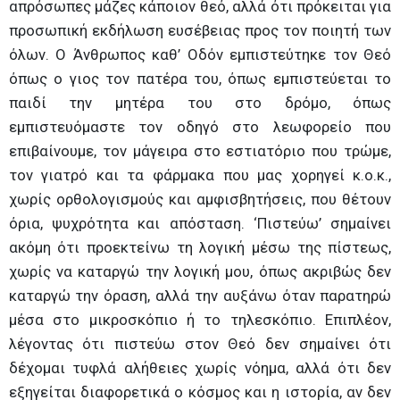
απρόσωπες μάζες κάποιον θεό, αλλά ότι πρόκειται για
προσωπική εκδήλωση ευσέβειας προς τον ποιητή των
όλων. Ο Άνθρωπος καθ’ Οδόν εμπιστεύτηκε τον Θεό
όπως ο γιος τον πατέρα του, όπως εμπιστεύεται το
παιδί την μητέρα του στο δρόμο, όπως
εμπιστευόμαστε τον οδηγό στο λεωφορείο που
επιβαίνουμε, τον μάγειρα στο εστιατόριο που τρώμε,
τον γιατρό και τα φάρμακα που μας χορηγεί κ.ο.κ.,
χωρίς ορθολογισμούς και αμφισβητήσεις, που θέτουν
όρια, ψυχρότητα και απόσταση. ‘Πιστεύω’ σημαίνει
ακόμη ότι προεκτείνω τη λογική μέσω της πίστεως,
χωρίς να καταργώ την λογική μου, όπως ακριβώς δεν
καταργώ την όραση, αλλά την αυξάνω όταν παρατηρώ
μέσα στο μικροσκόπιο ή το τηλεσκόπιο. Επιπλέον,
λέγοντας ότι πιστεύω στον Θεό δεν σημαίνει ότι
δέχομαι τυφλά αλήθειες χωρίς νόημα, αλλά ότι δεν
εξηγείται διαφορετικά ο κόσμος και η ιστορία, αν δεν