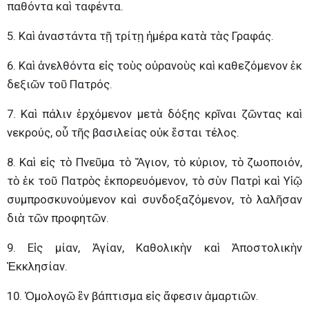
παθόντα καὶ ταφέντα.
5. Καὶ ἀναστάντα τῇ τρίτῃ ἡμέρα κατὰ τὰς Γραφάς.
6. Καὶ ἀνελθόντα εἰς τοὺς οὐρανοὺς καὶ καθεζόμενον ἐκ
δεξιῶν τοῦ Πατρός.
7. Καὶ πάλιν ἐρχόμενον μετὰ δόξης κρῖναι ζῶντας καὶ
νεκρούς, οὗ τῆς βασιλείας οὐκ ἔσται τέλος.
8. Καὶ εἰς τὸ Πνεῦμα τὸ Ἅγιον, τὸ κύριον, τὸ ζωοποιόν,
τὸ ἐκ τοῦ Πατρὸς ἐκπορευόμενον, τὸ σὺν Πατρὶ καὶ Υἱῷ
συμπροσκυνούμενον καὶ συνδοξαζόμενον, τὸ λαλῆσαν
διὰ τῶν προφητῶν.
9. Εἰς μίαν, Ἁγίαν, Καθολικὴν καὶ Ἀποστολικὴν
Ἐκκλησίαν.
10. Ὁμολογῶ ἓν βάπτισμα εἰς ἄφεσιν ἁμαρτιῶν.