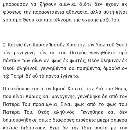
μπορούσαν να ζήσουν αιώνια, διότι δεν έχουν εκ
φύσεως την παραδεισένια αθανασία, αλλά αυτή είναι
χάρισμα Θεού και αποτέλεσμα της σχέσης μαζί Του.
2. Καὶ εἰς ἕνα Κύριον Ἰησοῦν Χριστόν, τὸν Υἱὸν τοῦ Θεοῦ
τὸν μονογενῆ, τὸν ἐκ τοῦ Πατρὸς γεννηθέντα πρὸ
πάντων τῶν αἰώνων· φῶς ἐκ φωτός, Θεὸν ἀληθινὸν ἐκ
Θεοῦ ἀληθινοῦ, γεννηθέντα οὐ ποιηθέντα, ὁμοούσιον
τῷ Πατρί, δι' οὗ τὰ πάντα ἐγένετο.
Πιστεύουμε και στον Ιησού Χριστό, τον Υιό του Θεού,
που είναι Κύριος και μονογενής, γεννήθηκε δε από τον
Πατέρα Του προαιώνια. Είναι φως από το φως του
Πατέρα Του, Θεός αληθινός. Γεννήθηκε και δεν
δημιουργήθηκε, όπως διάφορες αιρέσεις μέχρι σήμερα
κακώς διδάσκουν. Έχει δε την ίδια ουσία με τον