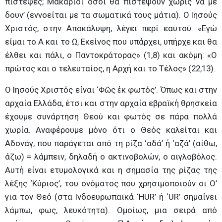
πίστεψες; Μακάριοι όσοι θα πιστέψουν χωρίς να με
δουν’ (εννοείται με τα σωματικά τους μάτια). Ο Ιησούς
Χριστός, στην Αποκάλυψη, λέγει περί εαυτού: «Εγώ
είμαι το Α και το Ω, Εκείνος που υπάρχει, υπήρχε και θα
έλθει και πάλι, ο Παντοκράτορας» (1,8) και ακόμη: «Ο
πρώτος και ο τελευταίος, η Αρχή και το Τέλος» (22,13).
Ο Ιησούς Χριστός είναι ‘Φῶς ἐκ φωτός’. Όπως και στην
αρχαία Ελλάδα, έτσι και στην αρχαία εβραϊκή θρησκεία
έχουμε συνάρτηση Θεού και φωτός σε πάρα πολλά
χωρία. Αναφέρουμε μόνο ότι ο Θεός καλείται και
Αδονάγ, που παράγεται από τη ρίζα ‘αδά’ ή ‘αζά’ (αίθω,
άζω) = λάμπειν, δηλαδή ο ακτινοβολών, ο αιγλοβόλος.
Αυτή είναι ετυμολογικά και η σημασία της ρίζας της
λέξης ‘Κύριος’, του ονόματος που χρησιμοποιούν οι Ο’
για τον Θεό (στα Ινδοευρωπαϊκά ‘HUR’ ή ‘UR’ σημαίνει
λάμπω, φως, λευκότητα). Ομοίως, μια σειρά από