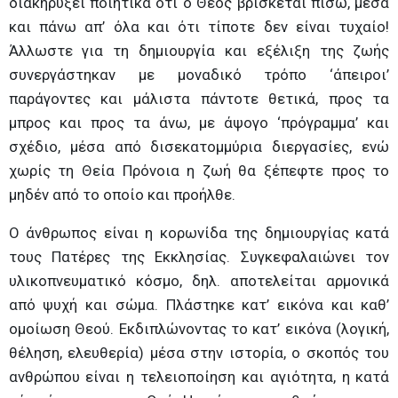
διακηρύξει ποιητικά ότι ο Θεός βρίσκεται πίσω, μέσα
και πάνω απ’ όλα και ότι τίποτε δεν είναι τυχαίο!
Άλλωστε για τη δημιουργία και εξέλιξη της ζωής
συνεργάστηκαν με μοναδικό τρόπο ‘άπειροι’
παράγοντες και μάλιστα πάντοτε θετικά, προς τα
μπρος και προς τα άνω, με άψογο ‘πρόγραμμα’ και
σχέδιο, μέσα από δισεκατομμύρια διεργασίες, ενώ
χωρίς τη Θεία Πρόνοια η ζωή θα ξέπεφτε προς το
μηδέν από το οποίο και προήλθε.
Ο άνθρωπος είναι η κορωνίδα της δημιουργίας κατά
τους Πατέρες της Εκκλησίας. Συγκεφαλαιώνει τον
υλικοπνευματικό κόσμο, δηλ. αποτελείται αρμονικά
από ψυχή και σώμα. Πλάστηκε κατ’ εικόνα και καθ’
ομοίωση Θεού. Εκδιπλώνοντας το κατ’ εικόνα (λογική,
θέληση, ελευθερία) μέσα στην ιστορία, ο σκοπός του
ανθρώπου είναι η τελειοποίηση και αγιότητα, η κατά