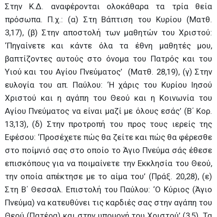
Στην Κ.Δ. αναφέρονται ολοκάθαρα τα τρία θεία
πρόσωπα. Π.χ.: (α) Στη Βάπτιση του Κυρίου (Ματθ.
3,17), (β) Στην αποστολή των μαθητών του Χριστού:
‘Πηγαίνετε και κάντε όλα τα έθνη μαθητές μου,
βαπτίζοντες αυτούς στο όνομα του Πατρός και του
Υιού και του Αγίου Πνεύματος’ (Ματθ. 28,19), (γ) Στην
ευλογία του απ. Παύλου: ‘Η χάρις του Κυρίου Ιησού
Χριστού και η αγάπη του Θεού και η Κοινωνία του
Αγίου Πνεύματος να είναι μαζί με όλους εσάς’ (Β΄ Κορ.
13,13), (δ) Στην προτροπή του προς τους ιερείς της
Εφέσου: ‘Προσέχετε πώς θα ζείτε και πώς θα φέρεσθε
στο ποίμνιό σας στο οποίο το Άγιο Πνεύμα σάς έθεσε
επισκόπους για να ποιμαίνετε την Εκκλησία του Θεού,
την οποία απέκτησε με το αίμα του’ (Πράξ. 20,28), (ε)
Στη Β΄ Θεσσαλ. Επιστολή του Παύλου: ‘Ο Κύριος (Άγιο
Πνεύμα) να κατευθύνει τις καρδιές σας στην αγάπη του
Θεού (Πατέρα) και στην υπομονή του Χριστού’ (3,5). Τα