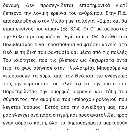
δύναμη. Δεν προσεγγίζεται επιστημονικά γιατί
ξεπερνά την λογική έρευνα του ανθρώπου. Στην Π.Δ.
αποκαλύφθηκε στον Μωϋσή με τα λόγια: «Είμαι και θα
είμαι εκείνος που είμαι» (Εξ. 3,14). Οι Ο΄ μεταφραστές
της Βίβλου μεταφράζουν: ‘Εγώ ειμί ο Ών’. Αντίθετα ο
Πολυθεϊσμός είναι προσπάθεια να φτάσει κανείς στο
Θεό με τη δική του φαντασία και μέσα από τις πολλές
Του ιδιότητες, που τις βλέπουν ως ξεχωριστά όντα
(π.χ. το φως οδήγησε στην Ηλιολατρία). Μπορούμε να
γνωρίσουμε τα γύρω από τον Θεό και τις ενέργειές
του, την περι-ουσία του, αλλά όχι και την ουσία του.
Παρατηρώντας την ομορφιά, αρμονία και τάξη του
σύμπαντος, την ακρίβεια του υπέροχου ρολογιού που
λέγεται ‘κόσμος’. Εκτός από την συνείδησή μας, που
μάς ελέγχει ανά πάσα στιγμή, και προσανατολίζει προς
έναν αόρατο κριτή, όλα τα δημιουργήματα μαρτυρούν